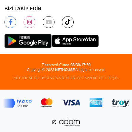
BİZİ TAKİP EDİN
Pazartesi-Cuma
08:30-17:30
Copyright© 2023
NETHOUSE
All rights reserved.
NETHOUSE BİLGİSAYAR SİSTEMLERİ PAZ.SAN.VE TİC.LTD.ŞTİ.