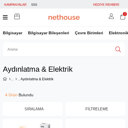
KAMPANYALAR
SSS
HEDİYE REHBERİ
0
Bilgisayar
Bilgisayar Bileşenleri
Çevre Birimleri
Elektroni
Üye Girişi
Üye Ol
Facebook İle Bağlan
Aydınlatma & Elektrik
Google İle Bağlan
Aydınlatma & Elektrik
4 Ürün
SIRALAMA
FILTRELEME