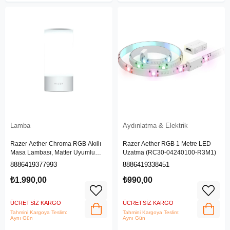
Lamba
Aydınlatma & Elektrik
Razer Aether Chroma RGB Akıllı
Razer Aether RGB 1 Metre LED
Masa Lambası, Matter Uyumlu
Uzatma (RC30-04240100-R3M1)
RZ43-04070100-RGWB
8886419377993
8886419338451
₺1.990,00
₺990,00
ÜCRETSIZ KARGO
ÜCRETSIZ KARGO
Tahmini Kargoya Teslim:
Tahmini Kargoya Teslim:
Aynı Gün
Aynı Gün