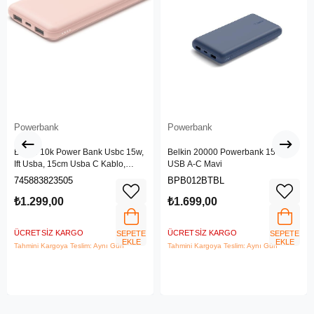
Powerbank
Powerbank
Belkin 10k Power Bank Usbc 15w,
Belkin 20000 Powerbank 15 W
Ift Usba, 15cm Usba C Kablo,
USB A-C Mavi
Pembe
745883823505
BPB012BTBL
₺1.299,00
₺1.699,00
ÜCRETSIZ KARGO
ÜCRETSIZ KARGO
SEPETE
SEPETE
EKLE
EKLE
Tahmini Kargoya Teslim: Aynı Gün
Tahmini Kargoya Teslim: Aynı Gün