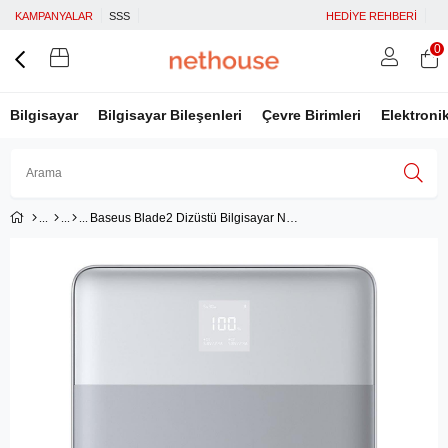
KAMPANYALAR
SSS
HEDİYE REHBERİ
0
Bilgisayar
Bilgisayar Bileşenleri
Çevre Birimleri
Elektroni
Baseus Blade2 Dizüstü Bilgisayar Notebook için 65W 12.000 mAh Dijital Ekranlı PD Powerbank, Gümüş
Üye Girişi
Üye Ol
Facebook İle Bağlan
Google İle Bağlan