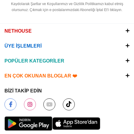
Kaydolarak Şartlar ve Koşullarımızı ve Gizlilik Politikamızı kabul etmiş
olursunuz.
Çıkmak için e-postalarımızdaki Aboneliği İptal Et’i tıklayın.
NETHOUSE
ÜYE İŞLEMLERİ
POPÜLER KATEGORİLER
EN ÇOK OKUNAN BLOGLAR ❤️
BİZİ TAKİP EDİN