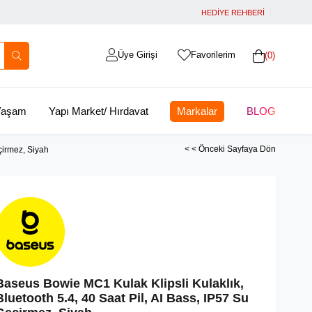
HEDİYE REHBERİ
Üye Girişi
Favorilerim
0
 Yaşam
Yapı Market/ Hırdavat
Markalar
BLOG
< < Önceki Sayfaya Dön
çirmez, Siyah
Baseus Bowie MC1 Kulak Klipsli Kulaklık,
Bluetooth 5.4, 40 Saat Pil, AI Bass, IP57 Su