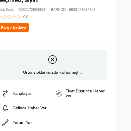
Geçirmez, Siyah
tok Kodu
(6932172684358)
BARKOD
:
6932172684358
0.0
Kargo Bedava
Ürün stoklarımızda kalmamıştır.
Fiyat Düşünce Haber
Karşılaştır
Ver
Gelince Haber Ver
Yorum Yaz