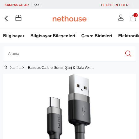
KAMPANYALAR
SSS
HEDİYE REHBERİ
0
Bilgisayar
Bilgisayar Bileşenleri
Çevre Birimleri
Elektroni
Baseus Cafule Serisi, Şarj & Data Aktarım Kablosu, Gri - Siyah, 2 m, 2 A, USB Type-A & USB Type-C
Üye Girişi
Üye Ol
Facebook İle Bağlan
Google İle Bağlan