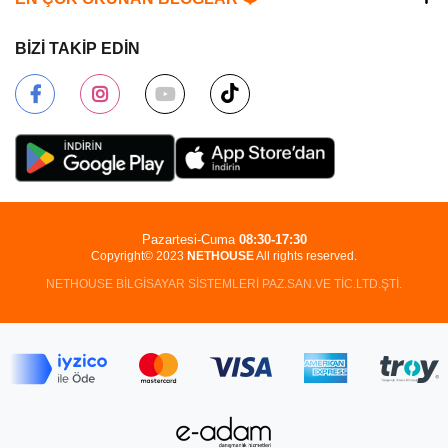
BİZİ TAKİP EDİN
Pazartesi-Cuma
08:30-17:30
Copyright© 2023
NETHOUSE
All rights reserved.
NETHOUSE BİLGİSAYAR SİSTEMLERİ PAZ.SAN.VE TİC.LTD.ŞTİ.