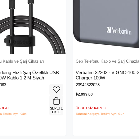
 Kablo ve Şarj Cihazları
Cep Telefonu Kablo ve Şarj Cihazla
ding Hızlı Şarj Özellikli USB
Verbatim 32202 - V GNC-100
0W Kablo 1.2 M Siyah
Charger 100W
063
23942322023
₺2.999,00
KARGO
ÜCRETSIZ KARGO
SEPETE
EKLE
a Teslim: Aynı Gün
Tahmini Kargoya Teslim: Aynı Gün