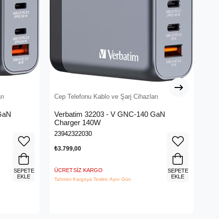
rı
Cep Telefonu Kablo ve Şarj Cihazları
Cep
 GaN
Verbatim 32203 - V GNC-140 GaN
Ve
Charger 140W
Ch
23942322030
239
₺3.799,00
₺4.
ÜCRETSIZ KARGO
ÜCR
SEPETE
SEPETE
EKLE
EKLE
Tahmini Kargoya Teslim: Aynı Gün
Tahm