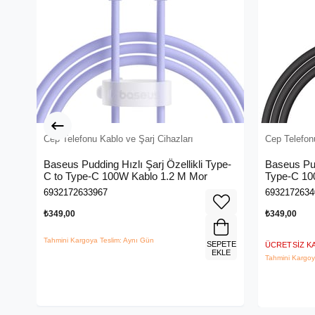
Cep Telefonu Kablo ve Şarj Cihazları
Cep Telefonu
Baseus Pudding Hızlı Şarj Özellikli Type-
Baseus Pud
C to Type-C 100W Kablo 1.2 M Mor
Type-C 10
6932172633967
6932172634
₺349,00
₺349,00
Tahmini Kargoya Teslim: Aynı Gün
SEPETE
ÜCRETSIZ 
EKLE
Tahmini Kargoy