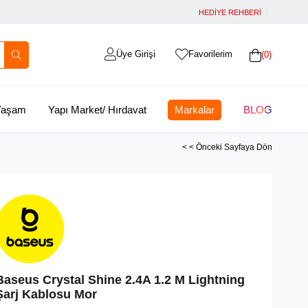
HEDİYE REHBERİ
Üye Girişi
Favorilerim
0
 Yaşam
Yapı Market/ Hırdavat
Markalar
BLOG
< < Önceki Sayfaya Dön
Baseus Crystal Shine 2.4A 1.2 M Lightning
Şarj Kablosu Mor