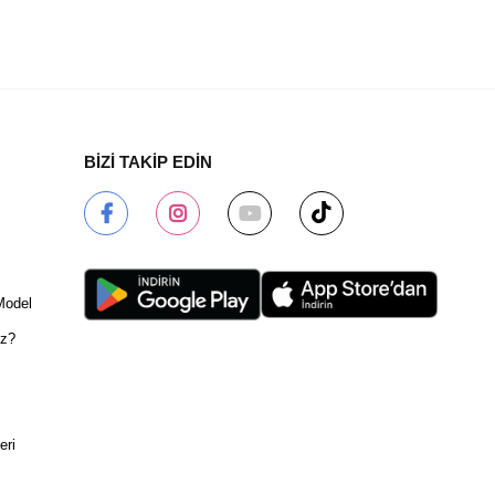
BİZİ TAKİP EDİN
Model
ız?
eri