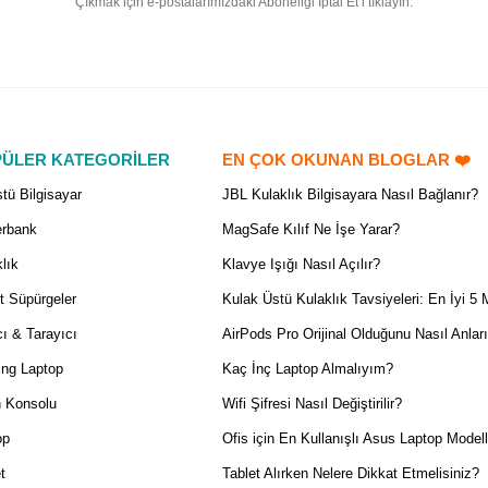
Çıkmak için e-postalarımızdaki Aboneliği İptal Et’i tıklayın.
ÜLER KATEGORİLER
EN ÇOK OKUNAN BLOGLAR ❤️
tü Bilgisayar
JBL Kulaklık Bilgisayara Nasıl Bağlanır?
rbank
MagSafe Kılıf Ne İşe Yarar?
lık
Klavye Işığı Nasıl Açılır?
t Süpürgeler
Kulak Üstü Kulaklık Tavsiyeleri: En İyi 5 
ı & Tarayıcı
AirPods Pro Orijinal Olduğunu Nasıl Anlar
ng Laptop
Kaç İnç Laptop Almalıyım?
 Konsolu
Wifi Şifresi Nasıl Değiştirilir?
op
Ofis için En Kullanışlı Asus Laptop Modell
t
Tablet Alırken Nelere Dikkat Etmelisiniz?