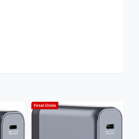
Fırsat Ürünü
Fırs