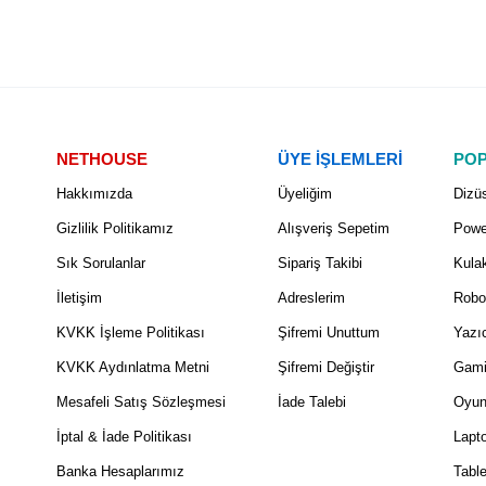
NETHOUSE
ÜYE İŞLEMLERİ
POP
Hakkımızda
Üyeliğim
Dizüs
Gizlilik Politikamız
Alışveriş Sepetim
Powe
Sık Sorulanlar
Sipariş Takibi
Kulak
İletişim
Adreslerim
Robo
KVKK İşleme Politikası
Şifremi Unuttum
Yazıc
KVKK Aydınlatma Metni
Şifremi Değiştir
Gami
Mesafeli Satış Sözleşmesi
İade Talebi
Oyun
İptal & İade Politikası
Lapt
Banka Hesaplarımız
Table