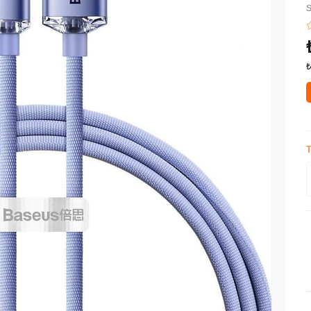
S
₺
T