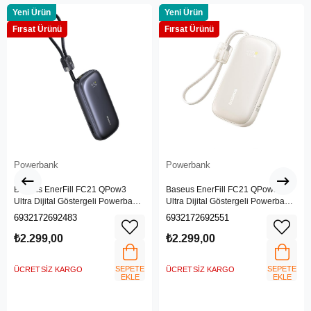
Yeni Ürün
Yeni Ürün
Fırsat Ürünü
Fırsat Ürünü
Powerbank
Powerbank
Baseus EnerFill FC21 QPow3
Baseus EnerFill FC21 QPow3
Ultra Dijital Göstergeli Powerbank
Ultra Dijital Göstergeli Powerbank
10.000 mAh 22.5W - Siyah
10.000 mAh 22.5W -Titanyum
6932172692483
6932172692551
(Ayrılabilir kablo ile)
(Ayrılabilir kablo ile)
₺2.299,00
₺2.299,00
SEPETE
SEPETE
ÜCRETSIZ KARGO
ÜCRETSIZ KARGO
EKLE
EKLE