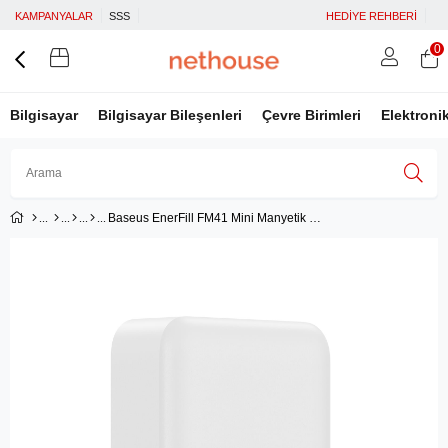
KAMPANYALAR
SSS
HEDİYE REHBERİ
0
Bilgisayar
Bilgisayar Bileşenleri
Çevre Birimleri
Elektroni
Baseus EnerFill FM41 Mini Manyetik Powerbank 20.000 mAh 20W - Beyaz (C'den C'ye 20V/3A 30cm beyaz kablolu)
Üye Girişi
Üye Ol
Facebook İle Bağlan
Google İle Bağlan