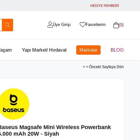
HEDİYE REHBERİ
Üye Girişi
Favorilerim
0
 Yaşam
Yapı Market/ Hırdavat
Markalar
BLOG
< < Önceki Sayfaya Dön
Baseus Magsafe Mini Wireless Powerbank
5.000 mAh 20W - Siyah