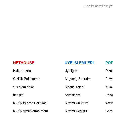
NETHOUSE
ÜYE İŞLEMLERİ
POP
Hakkımızda
Üyeliğim
Dizüs
Gizlilik Politikamız
Alışveriş Sepetim
Powe
Sık Sorulanlar
Sipariş Takibi
Kulak
İletişim
Adreslerim
Robo
KVKK İşleme Politikası
Şifremi Unuttum
Yazıc
KVKK Aydınlatma Metni
Şifremi Değiştir
Gami