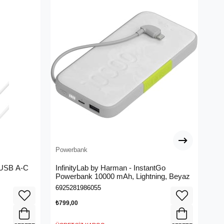
Powerbank
Pow
 USB A-C
InfinityLab by Harman - InstantGo
Inf
Powerbank 10000 mAh, Lightning, Beyaz
Pow
6925281986055
692
₺799,00
₺79