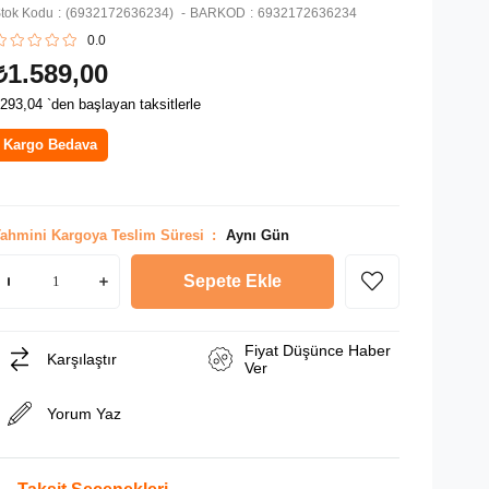
tok Kodu
(6932172636234)
BARKOD
:
6932172636234
0.0
₺1.589,00
293,04
`den başlayan taksitlerle
Kargo Bedava
ahmini Kargoya Teslim Süresi
:
Aynı Gün
Fiyat Düşünce Haber
Karşılaştır
Ver
Yorum Yaz