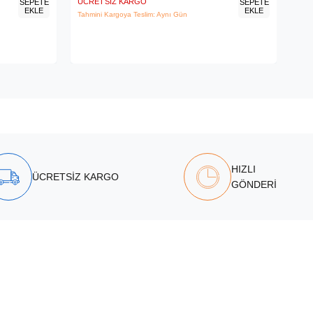
ÜCRETSIZ KARGO
ÜCR
SEPETE
SEPETE
EKLE
EKLE
Tahmini Kargoya Teslim: Aynı Gün
Tahm
HIZLI
ÜCRETSİZ KARGO
GÖNDERİ