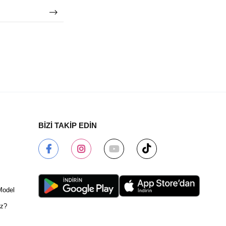
BİZİ TAKİP EDİN
Model
ız?