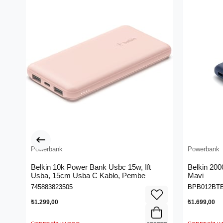
Powerbank
Powerbank
Belkin 10k Power Bank Usbc 15w, Ift
Belkin 20
Usba, 15cm Usba C Kablo, Pembe
Mavi
745883823505
BPB012BT
₺1.299,00
₺1.699,00