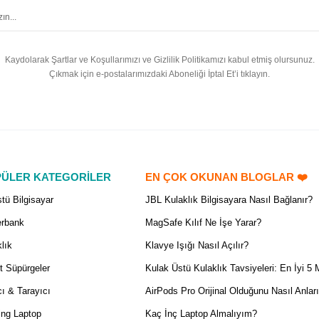
Kaydolarak Şartlar ve Koşullarımızı ve Gizlilik Politikamızı kabul etmiş olursunuz.
Çıkmak için e-postalarımızdaki Aboneliği İptal Et’i tıklayın.
ÜLER KATEGORİLER
EN ÇOK OKUNAN BLOGLAR ❤️
tü Bilgisayar
JBL Kulaklık Bilgisayara Nasıl Bağlanır?
rbank
MagSafe Kılıf Ne İşe Yarar?
lık
Klavye Işığı Nasıl Açılır?
t Süpürgeler
Kulak Üstü Kulaklık Tavsiyeleri: En İyi 5 
ı & Tarayıcı
AirPods Pro Orijinal Olduğunu Nasıl Anlar
ng Laptop
Kaç İnç Laptop Almalıyım?