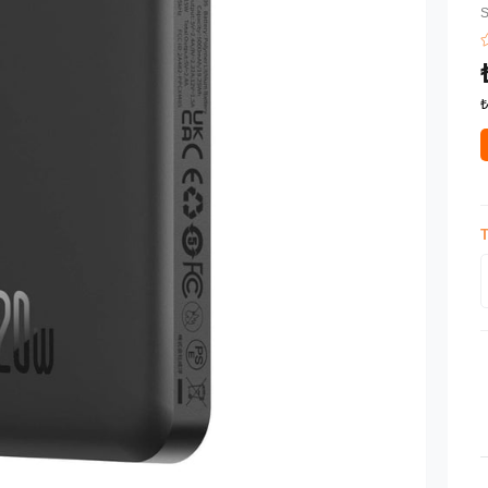
S
₺
T