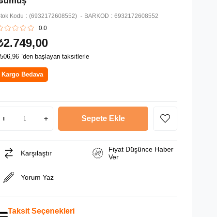
Gümüş
tok Kodu
(6932172608552)
BARKOD
:
6932172608552
0.0
₺2.749,00
506,96
`den başlayan taksitlerle
Kargo Bedava
Fiyat Düşünce Haber
Karşılaştır
Ver
Yorum Yaz
Taksit Seçenekleri