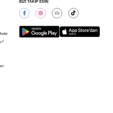
BİZİ TAKİP EDİN
Model
ız?
eri