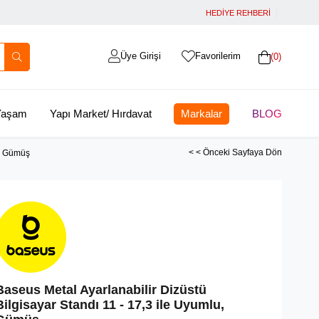
HEDİYE REHBERİ
Üye Girişi
Favorilerim
0
 Yaşam
Yapı Market/ Hırdavat
Markalar
BLOG
< < Önceki Sayfaya Dön
u, Gümüş
Baseus Metal Ayarlanabilir Dizüstü
Bilgisayar Standı 11 - 17,3 ile Uyumlu,