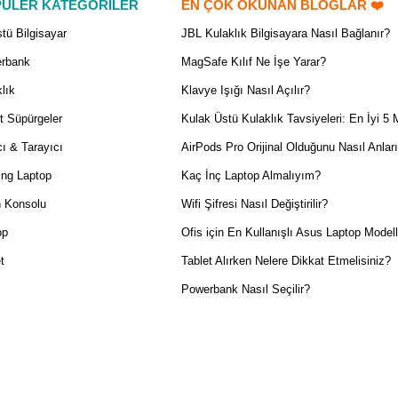
ÜLER KATEGORİLER
EN ÇOK OKUNAN BLOGLAR ❤️
tü Bilgisayar
JBL Kulaklık Bilgisayara Nasıl Bağlanır?
rbank
MagSafe Kılıf Ne İşe Yarar?
lık
Klavye Işığı Nasıl Açılır?
t Süpürgeler
Kulak Üstü Kulaklık Tavsiyeleri: En İyi 5 
ı & Tarayıcı
AirPods Pro Orijinal Olduğunu Nasıl Anlar
ng Laptop
Kaç İnç Laptop Almalıyım?
 Konsolu
Wifi Şifresi Nasıl Değiştirilir?
op
Ofis için En Kullanışlı Asus Laptop Modell
t
Tablet Alırken Nelere Dikkat Etmelisiniz?
Powerbank Nasıl Seçilir?