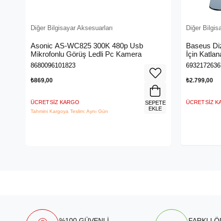
Diğer Bilgisayar Aksesuarları
Diğer Bilgis
Asonic AS-WC825 300K 480p Usb
Baseus Diz
Mikrofonlu Görüş Ledli Pc Kamera
İçin Katlan
Stand
8680096101823
6932172636
₺869,00
₺2.799,00
ÜCRETSIZ KARGO
ÜCRETSIZ 
SEPETE
EKLE
Tahmini Kargoya Teslim: Aynı Gün
%100 GÜVENLİ
FARKLI 