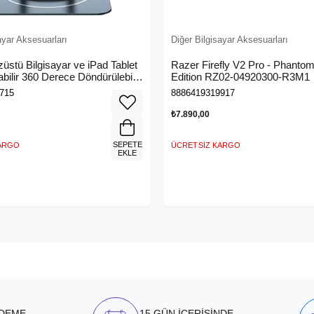
ayar Aksesuarları
Diğer Bilgisayar Aksesuarları
üstü Bilgisayar ve iPad Tablet
Razer Firefly V2 Pro - Phanto
abilir 360 Derece Döndürülebilir
Edition RZ02-04920300-R3M1
715
8886419319917
₺7.890,00
SEPETE
KARGO
ÜCRETSIZ KARGO
EKLE
ÖDEME
15 GÜN İÇERİSİNDE