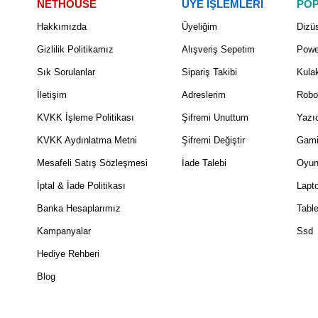
NETHOUSE
ÜYE İŞLEMLERİ
POP
Hakkımızda
Üyeliğim
Dizüs
Gizlilik Politikamız
Alışveriş Sepetim
Powe
Sık Sorulanlar
Sipariş Takibi
Kulak
İletişim
Adreslerim
Robo
KVKK İşleme Politikası
Şifremi Unuttum
Yazıc
KVKK Aydınlatma Metni
Şifremi Değiştir
Gami
Mesafeli Satış Sözleşmesi
İade Talebi
Oyun
İptal & İade Politikası
Lapt
Banka Hesaplarımız
Table
Kampanyalar
Ssd
Hediye Rehberi
Blog