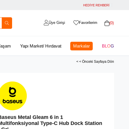
HEDİYE REHBERİ
Üye Girişi
Favorilerim
0
 Yaşam
Yapı Market/ Hırdavat
Markalar
BLOG
< < Önceki Sayfaya Dön
Baseus Metal Gleam 6 in 1
Multifonksiyonal Type-C Hub Dock Station