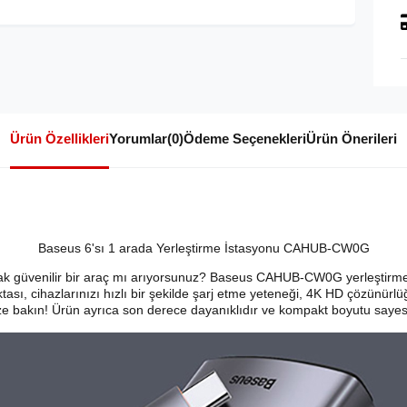
Ürün Özellikleri
Yorumlar
(0)
Ödeme Seçenekleri
Ürün Önerileri
Baseus 6'sı 1 arada Yerleştirme İstasyonu CAHUB-CW0G
ak güvenilir bir araç mı arıyorsunuz? Baseus CAHUB-CW0G yerleştirme
oktası, cihazlarınızı hızlı bir şekilde şarj etme yeteneği, 4K HD çözün
ğinize bakın! Ürün ayrıca son derece dayanıklıdır ve kompakt boyutu saye