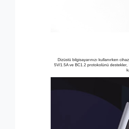
Dizüstü bilgisayarınızı kullanırken cih
5V/1.5A ve BC1.2 protokolünü destekler, bu
k