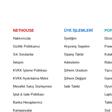
NETHOUSE
ÜYE İŞLEMLERİ
POP
Hakkımızda
Üyeliğim
Dizüs
Gizlilik Politikamız
Alışveriş Sepetim
Powe
Sık Sorulanlar
Sipariş Takibi
Kulak
İletişim
Adreslerim
Robo
KVKK İşleme Politikası
Şifremi Unuttum
Yazıc
KVKK Aydınlatma Metni
Şifremi Değiştir
Gami
Mesafeli Satış Sözleşmesi
İade Talebi
Oyun
İptal & İade Politikası
Lapt
Banka Hesaplarımız
Table
Kampanyalar
Ssd