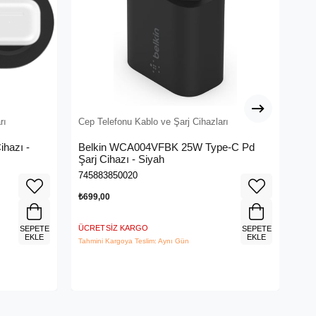
rı
Cep Telefonu Kablo ve Şarj Cihazları
Cep
ihazı -
Belkin WCA004VFBK 25W Type-C Pd
HAM
Şarj Cihazı - Siyah
Be
745883850020
404
₺699,00
₺89
ÜCRETSIZ KARGO
ÜCR
SEPETE
SEPETE
EKLE
EKLE
Tahmini Kargoya Teslim: Aynı Gün
Tahm