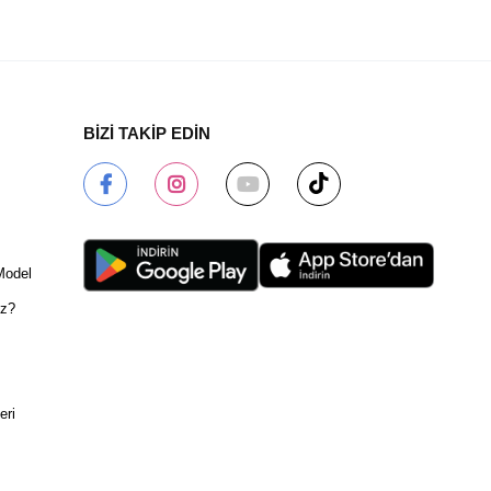
BİZİ TAKİP EDİN
Model
ız?
eri