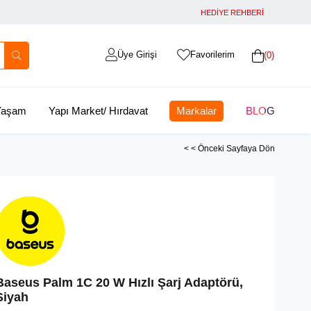
HEDİYE REHBERİ
Üye Girişi
Favorilerim
0
 Yaşam
Yapı Market/ Hırdavat
Markalar
BLOG
< < Önceki Sayfaya Dön
Baseus Palm 1C 20 W Hızlı Şarj Adaptörü,
Siyah