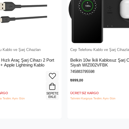
 Kablo ve Şarj Cihazları
Cep Telefonu Kablo ve Şarj Cihazla
 Hızlı Araç Şarj Cihazı 2 Port
Belkin 10w İkili Kablosuz Şarj C
+ Apple Lightning Kablo
Siyah WIZ002VFBK
745883795598
₺999,00
KARGO
ÜCRETSIZ KARGO
SEPETE
EKLE
a Teslim: Aynı Gün
Tahmini Kargoya Teslim: Aynı Gün