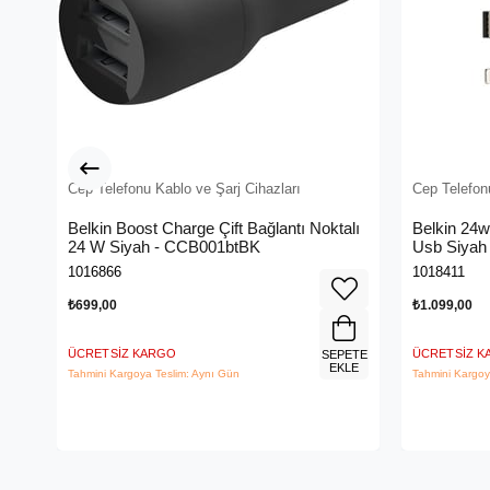
Cep Telefonu Kablo ve Şarj Cihazları
Cep Telefonu
Belkin Boost Charge Çift Bağlantı Noktalı
Belkin 24w
24 W Siyah - CCB001btBK
Usb Siyah 
1016866
1018411
₺699,00
₺1.099,00
ÜCRETSIZ KARGO
ÜCRETSIZ 
SEPETE
EKLE
Tahmini Kargoya Teslim: Aynı Gün
Tahmini Kargoy