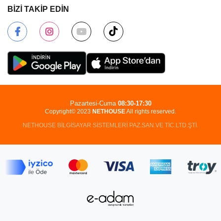
BİZİ TAKİP EDİN
Pazartesi-Cuma
08:30-17:30
Copyright© 2023
NETHOUSE
All rights reserved.
NETHOUSE BİLGİSAYAR SİSTEMLERİ PAZ.SAN.VE TİC.LTD.ŞTİ.