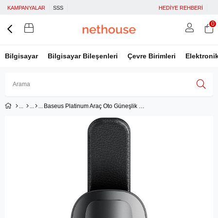
KAMPANYALAR
SSS
HEDİYE REHBERİ
0
Bilgisayar
Bilgisayar Bileşenleri
Çevre Birimleri
Elektroni
Baseus Platinum Araç Oto Güneşlik Gözlük Tutucu Klipsli - Siyah
Üye Girişi
Üye Ol
Facebook İle Bağlan
Google İle Bağlan