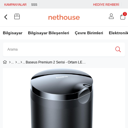
KAMPANYALAR
SSS
HEDİYE REHBERİ
0
Bilgisayar
Bilgisayar Bileşenleri
Çevre Birimleri
Elektroni
Baseus Premium 2 Serisi - Ortam LED Işığı ve Araba Bardak Tutucuları için Su Geçirmez Tasarıma Sahip Taşınabilir Alüminyum Alaşımlı Küllük - Siyah
Üye Girişi
Üye Ol
Facebook İle Bağlan
Google İle Bağlan