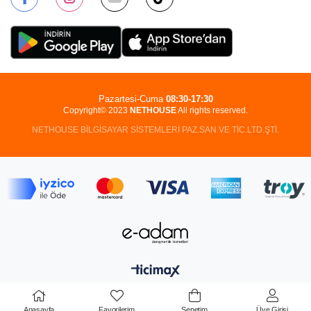
Pazartesi-Cuma
08:30-17:30
Copyright© 2023
NETHOUSE
All rights reserved.
NETHOUSE BİLGİSAYAR SİSTEMLERİ PAZ.SAN.VE TİC.LTD.ŞTİ.
Anasayfa
Favorilerim
Sepetim
Üye Girişi