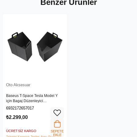
Benzer Ürünler
Oto Aksesuar
Baseus T-Space Tesla Model Y
için Bagaj Düzenleyici
C20251304111-00
6932172657017
₺2.299,00
ÜCRETSIZ KARGO
SEPETE
EKLE
Tahmini Kargoya Teslim: Aynı Gün