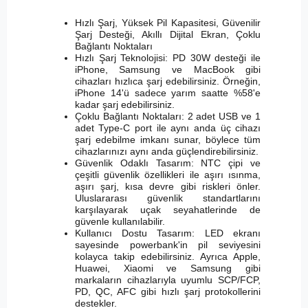
Hızlı Şarj, Yüksek Pil Kapasitesi, Güvenilir
Şarj Desteği, Akıllı Dijital Ekran, Çoklu
Bağlantı Noktaları
Hızlı Şarj Teknolojisi: PD 30W desteği ile
iPhone, Samsung ve MacBook gibi
cihazları hızlıca şarj edebilirsiniz. Örneğin,
iPhone 14'ü sadece yarım saatte %58'e
kadar şarj edebilirsiniz.
Çoklu Bağlantı Noktaları: 2 adet USB ve 1
adet Type-C port ile aynı anda üç cihazı
şarj edebilme imkanı sunar, böylece tüm
cihazlarınızı aynı anda güçlendirebilirsiniz.
Güvenlik Odaklı Tasarım: NTC çipi ve
çeşitli güvenlik özellikleri ile aşırı ısınma,
aşırı şarj, kısa devre gibi riskleri önler.
Uluslararası güvenlik standartlarını
karşılayarak uçak seyahatlerinde de
güvenle kullanılabilir.
Kullanıcı Dostu Tasarım: LED ekranı
sayesinde powerbank'in pil seviyesini
kolayca takip edebilirsiniz. Ayrıca Apple,
Huawei, Xiaomi ve Samsung gibi
markaların cihazlarıyla uyumlu SCP/FCP,
PD, QC, AFC gibi hızlı şarj protokollerini
destekler.