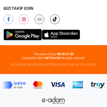
BİZİ TAKİP EDİN
Pazartesi-Cuma
08:30-17:30
Copyright© 2023
NETHOUSE
All rights reserved.
NETHOUSE BİLGİSAYAR SİSTEMLERİ PAZ.SAN.VE TİC.LTD.ŞTİ.