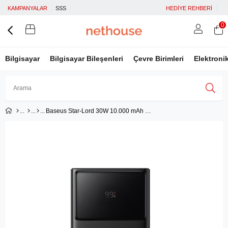
KAMPANYALAR
SSS
HEDİYE REHBERİ
0
Bilgisayar
Bilgisayar Bileşenleri
Çevre Birimleri
Elektroni
Baseus Star-Lord 30W 10.000 mAh Dijital Ekranlı Fast Charging Powerbank Siyah P10022907113-00
Üye Girişi
Üye Ol
Facebook İle Bağlan
Google İle Bağlan