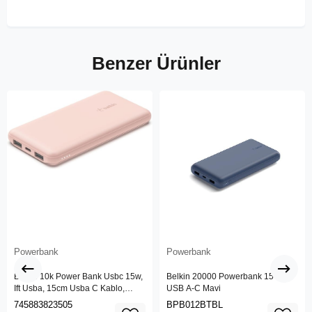
Benzer Ürünler
Powerbank
Powerbank
Belkin 10k Power Bank Usbc 15w,
Belkin 20000 Powerbank 15 W
Ift Usba, 15cm Usba C Kablo,
USB A-C Mavi
Pembe
745883823505
BPB012BTBL