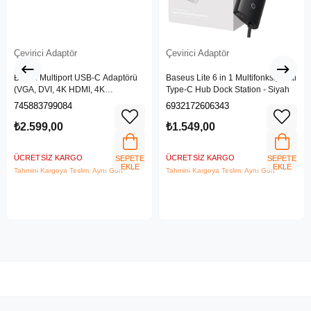
Çevirici Adaptör
Çevirici Adaptör
Belkin Multiport USB-C Adaptörü
Baseus Lite 6 in 1 Multifonksiyonal
(VGA, DVI, 4K HDMI, 4K
Type-C Hub Dock Station - Siyah
DisplayPort özellikli USB-C Video
745883799084
6932172606343
Adaptörü)
₺2.599,00
₺1.549,00
ÜCRETSIZ KARGO
ÜCRETSIZ KARGO
SEPETE
SEPETE
EKLE
EKLE
Tahmini Kargoya Teslim: Aynı Gün
Tahmini Kargoya Teslim: Aynı Gün