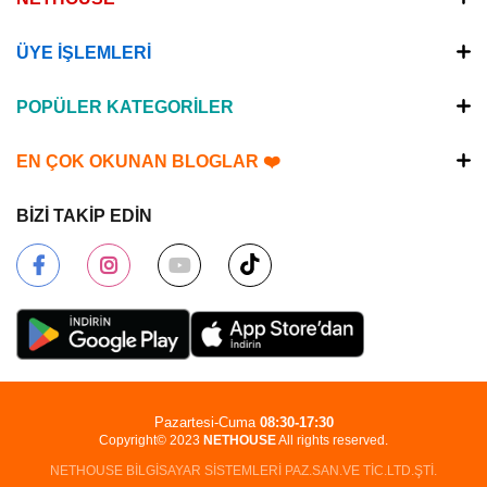
ÜYE İŞLEMLERİ
POPÜLER KATEGORİLER
EN ÇOK OKUNAN BLOGLAR ❤️
BİZİ TAKİP EDİN
Pazartesi-Cuma
08:30-17:30
Copyright© 2023
NETHOUSE
All rights reserved.
NETHOUSE BİLGİSAYAR SİSTEMLERİ PAZ.SAN.VE TİC.LTD.ŞTİ.