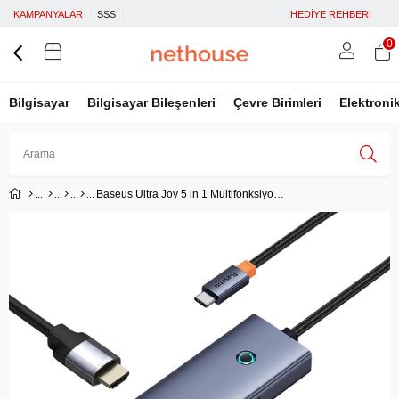
KAMPANYALAR
SSS
HEDİYE REHBERİ
0
Bilgisayar
Bilgisayar Bileşenleri
Çevre Birimleri
Elektroni
Baseus Ultra Joy 5 in 1 Multifonksiyonal Type-C Hub Dock Station - Uzay Gri
Üye Girişi
Üye Ol
Facebook İle Bağlan
Google İle Bağlan