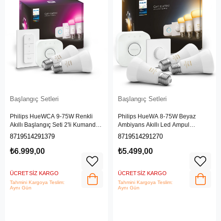
Başlangıç Setleri
Başlangıç Setleri
Philips HueWCA 9-75W Renkli
Philips HueWA 8-75W Beyaz
Akıllı Başlangıç Seti 2'li Kumandalı
Ambiyans Akıllı Led Ampul
E27 Bluetooth Özellikli
Başlangıç Seti 3'lü, Akıllı Butonlu,
8719514291379
8719514291270
E27, Bluetooth Özellikli
₺6.999,00
₺5.499,00
ÜCRETSIZ KARGO
ÜCRETSIZ KARGO
Tahmini Kargoya Teslim:
Tahmini Kargoya Teslim:
Aynı Gün
Aynı Gün