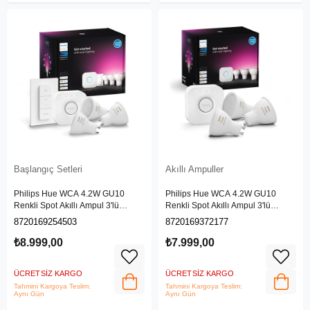
Başlangıç Setleri
Akıllı Ampuller
Philips Hue WCA 4.2W GU10
Philips Hue WCA 4.2W GU10
Renkli Spot Akıllı Ampul 3'lü
Renkli Spot Akıllı Ampul 3'lü
Başlangıç Seti (Kumandalı)
Başlangıç Seti
8720169254503
8720169372177
₺8.999,00
₺7.999,00
ÜCRETSIZ KARGO
ÜCRETSIZ KARGO
Tahmini Kargoya Teslim:
Tahmini Kargoya Teslim:
Aynı Gün
Aynı Gün