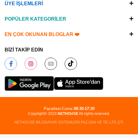
ÜYE İŞLEMLERİ
POPÜLER KATEGORİLER
EN ÇOK OKUNAN BLOGLAR ❤️
BİZİ TAKİP EDİN
Pazartesi-Cuma
08:30-17:30
Copyright© 2023
NETHOUSE
All rights reserved.
NETHOUSE BİLGİSAYAR SİSTEMLERİ PAZ.SAN.VE TİC.LTD.ŞTİ.