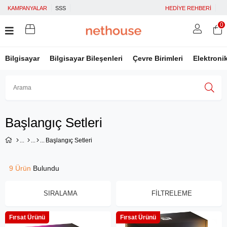
KAMPANYALAR
SSS
HEDİYE REHBERİ
0
Bilgisayar
Bilgisayar Bileşenleri
Çevre Birimleri
Elektroni
Üye Girişi
Üye Ol
Facebook İle Bağlan
Başlangıç Setleri
Google İle Bağlan
Başlangıç Setleri
9 Ürün
SIRALAMA
FILTRELEME
Fırsat Ürünü
Fırsat Ürünü