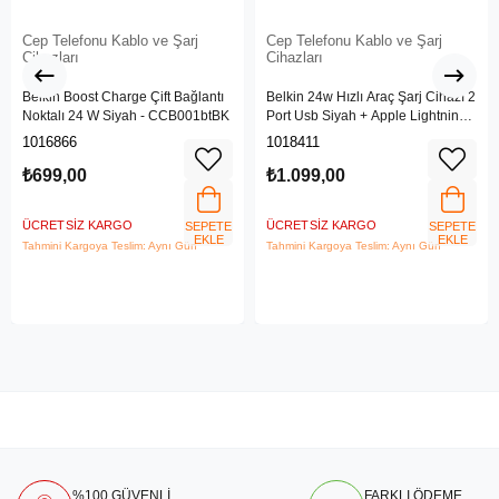
Cep Telefonu Kablo ve Şarj
Cep Telefonu Kablo ve Şarj
Cihazları
Cihazları
Belkin Boost Charge Çift Bağlantı
Belkin 24w Hızlı Araç Şarj Cihazı 2
Noktalı 24 W Siyah - CCB001btBK
Port Usb Siyah + Apple Lightning
Kablo
1016866
1018411
₺699,00
₺1.099,00
ÜCRETSIZ KARGO
ÜCRETSIZ KARGO
SEPETE
SEPETE
EKLE
EKLE
Tahmini Kargoya Teslim: Aynı Gün
Tahmini Kargoya Teslim: Aynı Gün
%100 GÜVENLİ
FARKLI ÖDEME