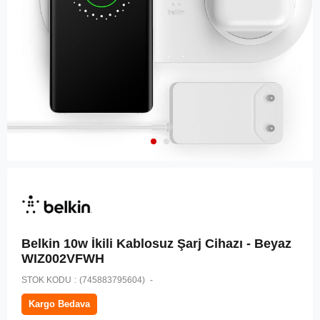
Belkin 10w İkili Kablosuz Şarj Cihazı - Beyaz
WIZ002VFWH
STOK KODU
(745883795604)
Kargo Bedava