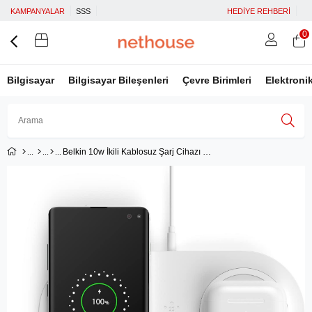
KAMPANYALAR
SSS
HEDİYE REHBERİ
0
Bilgisayar
Bilgisayar Bileşenleri
Çevre Birimleri
Elektroni
Belkin 10w İkili Kablosuz Şarj Cihazı - Beyaz WIZ002VFWH
Üye Girişi
Üye Ol
Facebook İle Bağlan
Google İle Bağlan