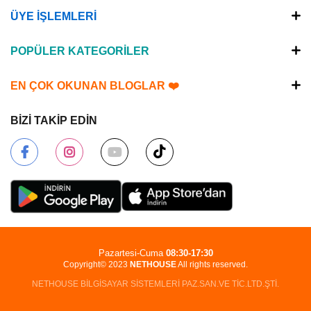
ÜYE İŞLEMLERİ
POPÜLER KATEGORİLER
EN ÇOK OKUNAN BLOGLAR ❤️
BİZİ TAKİP EDİN
Pazartesi-Cuma
08:30-17:30
Copyright© 2023
NETHOUSE
All rights reserved.
NETHOUSE BİLGİSAYAR SİSTEMLERİ PAZ.SAN.VE TİC.LTD.ŞTİ.