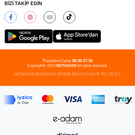
BİZİ TAKİP EDİN
Pazartesi-Cuma
08:30-17:30
Copyright© 2023
NETHOUSE
All rights reserved.
NETHOUSE BİLGİSAYAR SİSTEMLERİ PAZ.SAN.VE TİC.LTD.ŞTİ.