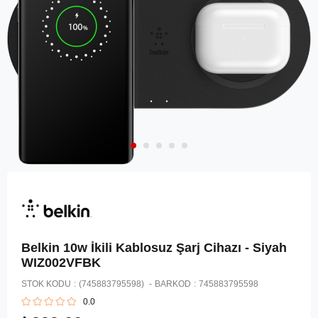
Belkin 10w İkili Kablosuz Şarj Cihazı - Siyah
WIZ002VFBK
STOK KODU
(745883795598)
BARKOD
:
745883795598
0.0