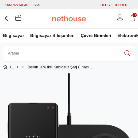
KAMPANYALAR
SSS
HEDİYE REHBERİ
0
Bilgisayar
Bilgisayar Bileşenleri
Çevre Birimleri
Elektroni
Belkin 10w İkili Kablosuz Şarj Cihazı - Siyah WIZ002VFBK
Üye Girişi
Üye Ol
Facebook İle Bağlan
Google İle Bağlan