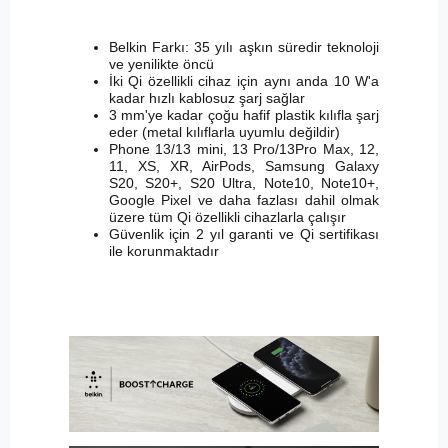
Belkin Farkı: 35 yılı aşkın süredir teknoloji
ve yenilikte öncü
İki Qi özellikli cihaz için aynı anda 10 W'a
kadar hızlı kablosuz şarj sağlar
3 mm'ye kadar çoğu hafif plastik kılıfla şarj
eder (metal kılıflarla uyumlu değildir)
Phone 13/13 mini, 13 Pro/13Pro Max, 12,
11, XS, XR, AirPods, Samsung Galaxy
S20, S20+, S20 Ultra, Note10, Note10+,
Google Pixel ve daha fazlası dahil olmak
üzere tüm Qi özellikli cihazlarla çalışır
Güvenlik için 2 yıl garanti ve Qi sertifikası
ile korunmaktadır