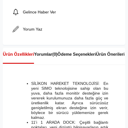
Gelince Haber Ver
Yorum Yaz
Ürün Özellikleri
Yorumlar
(0)
Ödeme Seçenekleri
Ürün Önerileri
SİLİKON HAREKET TEKNOLOJİSİ: En
yeni SIMO teknolojisine sahip olan bu
yuva, daha fazla monitör desteğine izin
vererek kurulumunuza daha fazla güç ve
üretkenlik katar. Ayrıca sürücüsüz
genişletilmiş ekran desteğine izin verir,
böylece bir sürücü yüklemenize gerek
kalmaz.
11'i 1 ARADA DOCK: Çeşitli bağlantı
noktaları, yeni dizüstü bilgisayarların artık