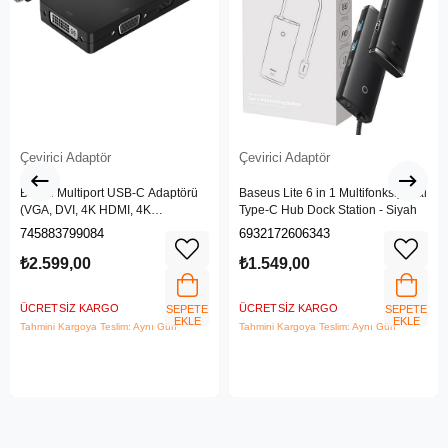
Çevirici Adaptör
Çevirici Adaptör
Belkin Multiport USB-C Adaptörü
Baseus Lite 6 in 1 Multifonksiyonal
(VGA, DVI, 4K HDMI, 4K
Type-C Hub Dock Station - Siyah
DisplayPort özellikli USB-C Video
745883799084
6932172606343
Adaptörü)
₺2.599,00
₺1.549,00
ÜCRETSIZ KARGO
ÜCRETSIZ KARGO
SEPETE
SEPETE
EKLE
EKLE
Tahmini Kargoya Teslim: Aynı Gün
Tahmini Kargoya Teslim: Aynı Gün