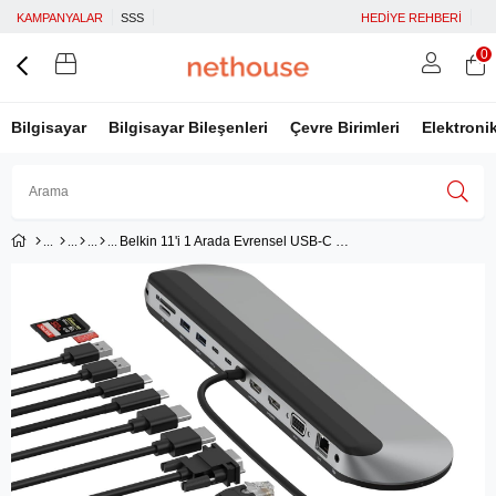
KAMPANYALAR
SSS
HEDİYE REHBERİ
0
Bilgisayar
Bilgisayar Bileşenleri
Çevre Birimleri
Elektroni
Belkin 11'i 1 Arada Evrensel USB-C Pro Bağlantı İstasyonunu - INC014btSGY
Üye Girişi
Üye Ol
Facebook İle Bağlan
Google İle Bağlan