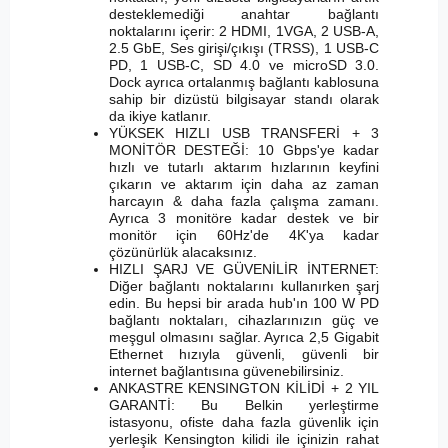
desteklemediği anahtar bağlantı
noktalarını içerir: 2 HDMI, 1VGA, 2 USB-A,
2.5 GbE, Ses girişi/çıkışı (TRSS), 1 USB-C
PD, 1 USB-C, SD 4.0 ve microSD 3.0.
Dock ayrıca ortalanmış bağlantı kablosuna
sahip bir dizüstü bilgisayar standı olarak
da ikiye katlanır.
YÜKSEK HIZLI USB TRANSFERİ + 3
MONİTÖR DESTEĞİ: 10 Gbps'ye kadar
hızlı ve tutarlı aktarım hızlarının keyfini
çıkarın ve aktarım için daha az zaman
harcayın & daha fazla çalışma zamanı.
Ayrıca 3 monitöre kadar destek ve bir
monitör için 60Hz'de 4K'ya kadar
çözünürlük alacaksınız.
HIZLI ŞARJ VE GÜVENİLİR İNTERNET:
Diğer bağlantı noktalarını kullanırken şarj
edin. Bu hepsi bir arada hub'ın 100 W PD
bağlantı noktaları, cihazlarınızın güç ve
meşgul olmasını sağlar. Ayrıca 2,5 Gigabit
Ethernet hızıyla güvenli, güvenli bir
internet bağlantısına güvenebilirsiniz.
ANKASTRE KENSINGTON KİLİDİ + 2 YIL
GARANTİ: Bu Belkin yerleştirme
istasyonu, ofiste daha fazla güvenlik için
yerleşik Kensington kilidi ile içinizin rahat