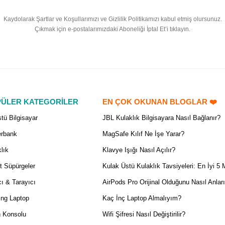
Kaydolarak Şartlar ve Koşullarımızı ve Gizlilik Politikamızı kabul etmiş olursunuz.
Çıkmak için e-postalarımızdaki Aboneliği İptal Et’i tıklayın.
ÜLER KATEGORİLER
EN ÇOK OKUNAN BLOGLAR ❤️
tü Bilgisayar
JBL Kulaklık Bilgisayara Nasıl Bağlanır?
rbank
MagSafe Kılıf Ne İşe Yarar?
lık
Klavye Işığı Nasıl Açılır?
t Süpürgeler
Kulak Üstü Kulaklık Tavsiyeleri: En İyi 5 
ı & Tarayıcı
AirPods Pro Orijinal Olduğunu Nasıl Anlar
ng Laptop
Kaç İnç Laptop Almalıyım?
 Konsolu
Wifi Şifresi Nasıl Değiştirilir?