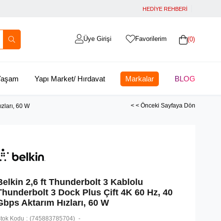
HEDİYE REHBERİ
Üye Girişi
Favorilerim
0
 Yaşam
Yapı Market/ Hırdavat
Markalar
BLOG
< < Önceki Sayfaya Dön
ızları, 60 W
Belkin 2,6 ft Thunderbolt 3 Kablolu
Thunderbolt 3 Dock Plus Çift 4K 60 Hz, 40
Gbps Aktarım Hızları, 60 W
tok Kodu
(745883785704)