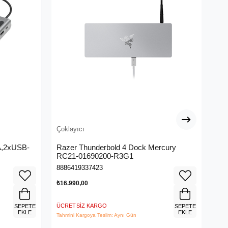
Çoklayıcı
Çok
A,2xUSB-
Razer Thunderbold 4 Dock Mercury
Bas
RC21-01690200-R3G1
4K
8886419337423
693
₺16.990,00
₺2.
ÜCRETSIZ KARGO
ÜCR
SEPETE
SEPETE
EKLE
EKLE
Tahmini Kargoya Teslim: Aynı Gün