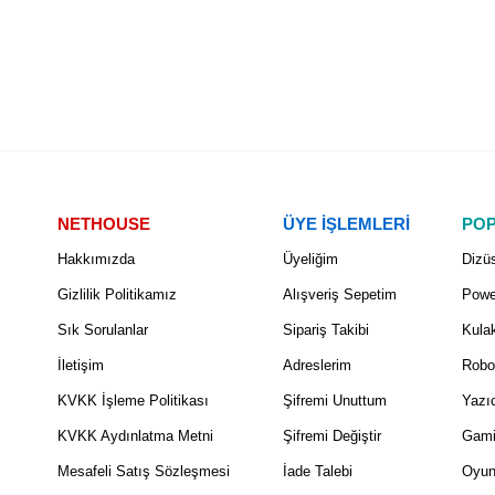
NETHOUSE
ÜYE İŞLEMLERİ
POP
Hakkımızda
Üyeliğim
Dizüs
Gizlilik Politikamız
Alışveriş Sepetim
Powe
Sık Sorulanlar
Sipariş Takibi
Kulak
İletişim
Adreslerim
Robo
KVKK İşleme Politikası
Şifremi Unuttum
Yazıc
KVKK Aydınlatma Metni
Şifremi Değiştir
Gami
Mesafeli Satış Sözleşmesi
İade Talebi
Oyun