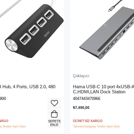
Çoklayıcı
Hub, 4 Ports, USB 2.0, 480
Hama USB-C 10 port 4xUSB-
C,HDMI,LAN Dock Station
900
4047443470966
₺7.490,00
KARGO
ÜCRETSIZ KARGO
SEPETE
EKLE
a Teslim: Aynı Gün
Tahmini Kargoya Teslim: Aynı Gün