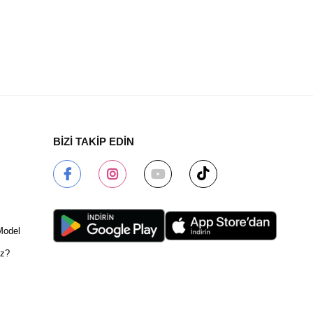
BİZİ TAKİP EDİN
Model
ız?