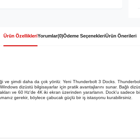
Ürün Özellikleri
Yorumlar
(0)
Ödeme Seçenekleri
Ürün Önerileri
eği ve şimdi daha da çok yönlü: Yeni Thunderbolt 3 Docks. Thunderbolt 
ndows dizüstü bilgisayarlar için pratik avantajlarını sunar. Bağlı dizüst
nakları ve 60 Hz'de 4K iki ekran üzerinden yararlanın. Dock'u sadece b
anız gerekir, böylece çabucak güçlü bir iş istasyonu kurabilirsiniz.