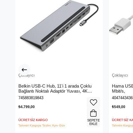
Çoklayıcı
Çoklayıcı
Belkin USB-C Hub, 11'i 1 arada Çoklu
Hama USB 
Bağlantı Noktalı Adaptör Yuvası, 4K
Mbit/s,
HDMI, DisplayPort, VGA, USB-C ve
745883819843
4047443436
100W, Bağlı Cihazdan Şarj Etmek İçin, 3x
USB A, Gigabit Ethernet, SD, MicroSD,
₺4.799,00
₺549,00
3,5 mm Jak
ÜCRETSIZ KARGO
ÜCRETSIZ 
SEPETE
EKLE
Tahmini Kargoya Teslim: Aynı Gün
Tahmini Kargoy