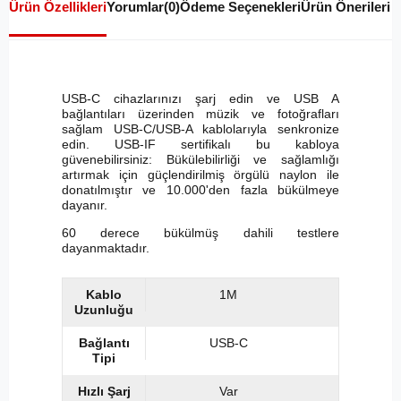
Ürün Özellikleri
Yorumlar
(0)
Ödeme Seçenekleri
Ürün Önerileri
USB-C cihazlarınızı şarj edin ve USB A
bağlantıları üzerinden müzik ve fotoğrafları
sağlam USB-C/USB-A kablolarıyla senkronize
edin. USB-IF sertifikalı bu kabloya
güvenebilirsiniz: Bükülebilirliği ve sağlamlığı
artırmak için güçlendirilmiş örgülü naylon ile
donatılmıştır ve 10.000'den fazla bükülmeye
dayanır.
60 derece bükülmüş dahili testlere
dayanmaktadır.
Kablo
1M
Uzunluğu
Bağlantı
USB-C
Tipi
Hızlı Şarj
Var