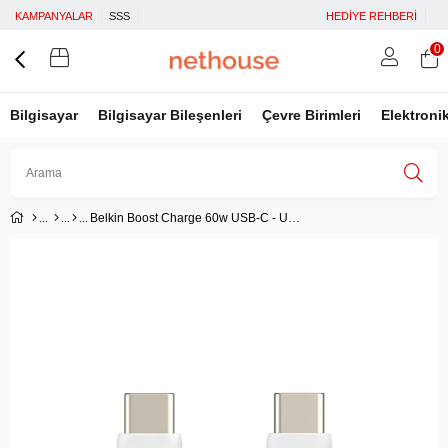
KAMPANYALAR
SSS
HEDİYE REHBERİ
0
Bilgisayar
Bilgisayar Bileşenleri
Çevre Birimleri
Elektroni
Belkin Boost Charge 60w USB-C - USB-C Kablosu 1m, Beyaz
Üye Girişi
Üye Ol
Facebook İle Bağlan
Google İle Bağlan