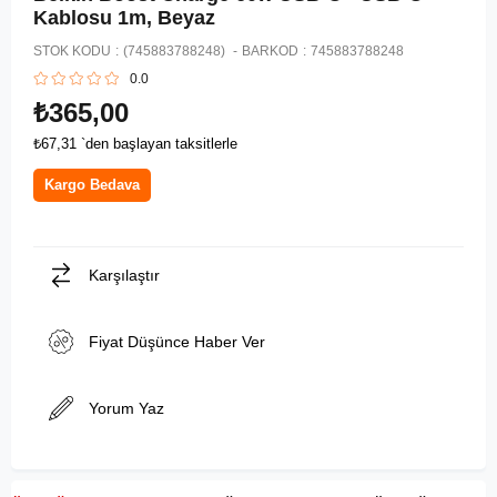
Kablosu 1m, Beyaz
STOK KODU
(745883788248)
BARKOD
:
745883788248
0.0
₺365,00
₺67,31
`den başlayan taksitlerle
Kargo Bedava
Karşılaştır
Fiyat Düşünce Haber Ver
Yorum Yaz