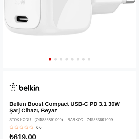
Belkin Boost Compact USB-C PD 3.1 30W
Şarj Cihazı, Beyaz
STOK KODU
(745883891009)
BARKOD
:
745883891009
0.0
₺619,00