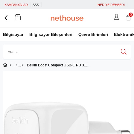
KAMPANYALAR
SSS
HEDİYE REHBERİ
0
Bilgisayar
Bilgisayar Bileşenleri
Çevre Birimleri
Elektroni
Belkin Boost Compact USB-C PD 3.1 30W Şarj Cihazı, Beyaz
Üye Girişi
Üye Ol
Facebook İle Bağlan
Google İle Bağlan