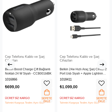
Cep Telefonu Kablo ve Şarj
Cep Telefonu Kablo ve Şarj
Cihazları
Cihazları
Belkin Boost Charge Çift Bağlantı
Belkin 24w Hızlı Araç Şarj Cihazı 2
Noktalı 24 W Siyah - CCB001btBK
Port Usb Siyah + Apple Lightning
Kablo
1016866
1018411
₺699,00
₺1.099,00
ÜCRETSIZ KARGO
ÜCRETSIZ KARGO
SEPETE
SEPETE
EKLE
EKLE
Tahmini Kargoya Teslim: Aynı Gün
Tahmini Kargoya Teslim: Aynı Gün