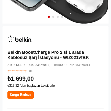
Belkin BoostCharge Pro 2'si 1 arada
Kablosuz Şarj İstasyonu - ‎WIZ021vfBK
STOK KODU
(745883866014)
BARKOD
:
745883866014
0.0
₺1.699,00
₺313,32
`den başlayan taksitlerle
Kargo Bedava