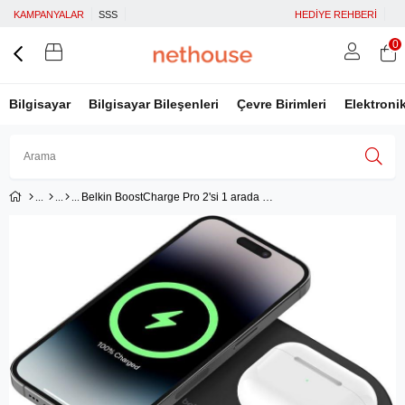
KAMPANYALAR
SSS
HEDİYE REHBERİ
0
Bilgisayar
Bilgisayar Bileşenleri
Çevre Birimleri
Elektroni
Belkin BoostCharge Pro 2'si 1 arada Kablosuz Şarj İstasyonu - ‎WIZ021vfBK
Üye Girişi
Üye Ol
Facebook İle Bağlan
Google İle Bağlan