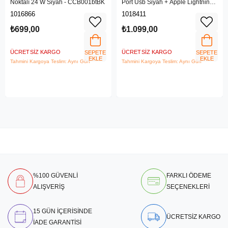
Noktalı 24 W Siyah - CCB001btBK
Port Usb Siyah + Apple Lightning
Kablo
1016866
1018411
₺699,00
₺1.099,00
ÜCRETSIZ KARGO
ÜCRETSIZ KARGO
SEPETE
SEPETE
EKLE
EKLE
Tahmini Kargoya Teslim: Aynı Gün
Tahmini Kargoya Teslim: Aynı Gün
%100 GÜVENLİ
FARKLI ÖDEME
ALIŞVERİŞ
SEÇENEKLERİ
15 GÜN İÇERİSİNDE
ÜCRETSİZ KARGO
İADE GARANTİSİ