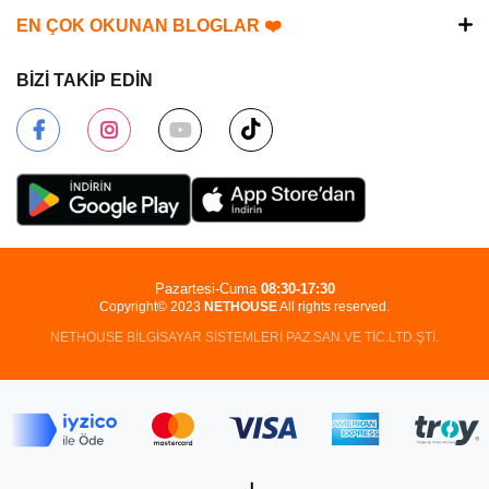
EN ÇOK OKUNAN BLOGLAR ❤️
BİZİ TAKİP EDİN
Pazartesi-Cuma
08:30-17:30
Copyright© 2023
NETHOUSE
All rights reserved.
NETHOUSE BİLGİSAYAR SİSTEMLERİ PAZ.SAN.VE TİC.LTD.ŞTİ.