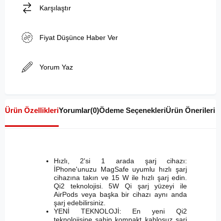
Karşılaştır
Fiyat Düşünce Haber Ver
Yorum Yaz
Ürün Özellikleri
Yorumlar
(0)
Ödeme Seçenekleri
Ürün Önerileri
Hızlı, 2'si 1 arada şarj cihazı:
İPhone'unuzu MagSafe uyumlu hızlı şarj
cihazına takın ve 15 W ile hızlı şarj edin.
Qi2 teknolojisi. 5W Qi şarj yüzeyi ile
AirPods veya başka bir cihazı aynı anda
şarj edebilirsiniz.
YENİ TEKNOLOJİ: En yeni Qi2
teknolojisine sahip kompakt kablosuz şarj