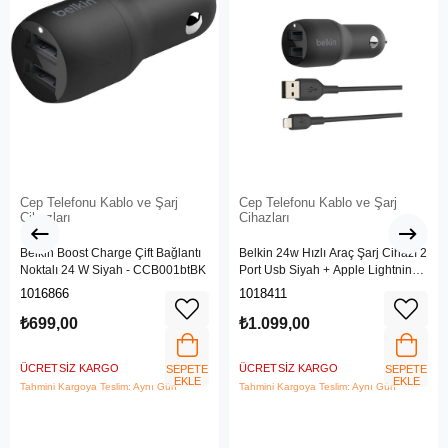
Cep Telefonu Kablo ve Şarj
Cep Telefonu Kablo ve Şarj
Cihazları
Cihazları
Belkin Boost Charge Çift Bağlantı
Belkin 24w Hızlı Araç Şarj Cihazı 2
Noktalı 24 W Siyah - CCB001btBK
Port Usb Siyah + Apple Lightning
Kablo
1016866
1018411
₺699,00
₺1.099,00
ÜCRETSIZ KARGO
ÜCRETSIZ KARGO
SEPETE
SEPETE
EKLE
EKLE
Tahmini Kargoya Teslim: Aynı Gün
Tahmini Kargoya Teslim: Aynı Gün