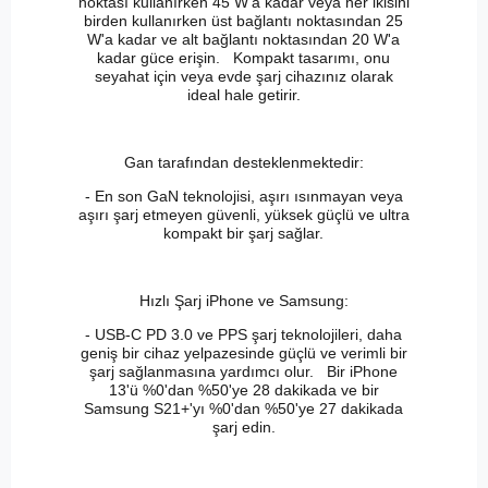
noktası kullanırken 45 W'a kadar veya her ikisini
birden kullanırken üst bağlantı noktasından 25
W'a kadar ve alt bağlantı noktasından 20 W'a
kadar güce erişin. Kompakt tasarımı, onu
seyahat için veya evde şarj cihazınız olarak
ideal hale getirir.
Gan tarafından desteklenmektedir:
- En son GaN teknolojisi, aşırı ısınmayan veya
aşırı şarj etmeyen güvenli, yüksek güçlü ve ultra
kompakt bir şarj sağlar.
Hızlı Şarj iPhone ve Samsung:
- USB-C PD 3.0 ve PPS şarj teknolojileri, daha
geniş bir cihaz yelpazesinde güçlü ve verimli bir
şarj sağlanmasına yardımcı olur. Bir iPhone
13'ü %0'dan %50'ye 28 dakikada ve bir
Samsung S21+'yı %0'dan %50'ye 27 dakikada
şarj edin.