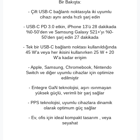
Bir Bakışta:
- Çift USB-C bağlantı noktasıyla iki uyumlu
cihazı aynı anda hızlı şarj edin
- USB-C PD 3.0 etkin, iPhone 13'ü 28 dakikada
%0-50'den ve Samsung Galaxy S21+'yı %0-
50'den şarj edin 27 dakikada
- Tek bir USB-C bağlantı noktası kullanıldığında
45 W'a veya her ikisini kullanırken 25 W + 20
W'a kadar erişim
- Apple, Samsung, Chromebook, Nintendo
Switch ve diğer uyumlu cihazlar için optimize
edilmiştir
- Entegre GaN teknolojisi, aşırı ısınmayan
yüksek güçlü, verimli bir şarj sağlar
- PPS teknolojisi, uyumlu cihazlara dinamik
olarak optimum güç sağlar
- Ev, ofis için ideal kompakt tasarım , veya
seyahat