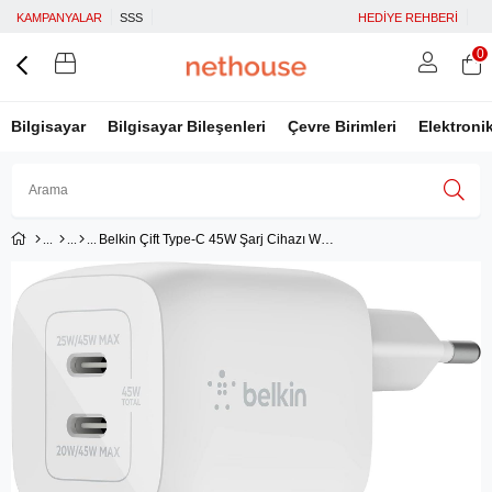
KAMPANYALAR
SSS
HEDİYE REHBERİ
0
Bilgisayar
Bilgisayar Bileşenleri
Çevre Birimleri
Elektroni
Belkin Çift Type-C 45W Şarj Cihazı WCH011VFWH
Üye Girişi
Üye Ol
Facebook İle Bağlan
Google İle Bağlan