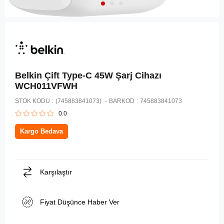
Belkin Çift Type-C 45W Şarj Cihazı
WCH011VFWH
STOK KODU
(745883841073)
BARKOD
:
745883841073
0.0
Kargo Bedava
Karşılaştır
Fiyat Düşünce Haber Ver