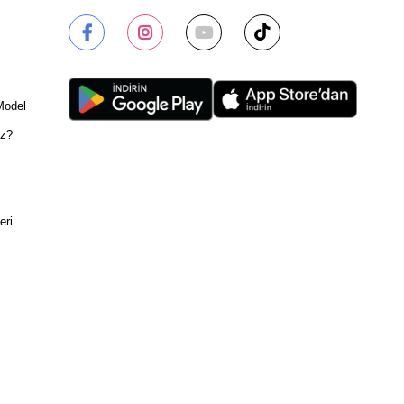
Model
ız?
eri