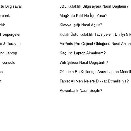
tü Bilgisayar
JBL Kulaklık Bilgisayara Nasıl Bağlanır?
rbank
MagSafe Kılıf Ne İşe Yarar?
lık
Klavye Işığı Nasıl Açılır?
t Süpürgeler
Kulak Üstü Kulaklık Tavsiyeleri: En İyi 5 
ı & Tarayıcı
AirPods Pro Orijinal Olduğunu Nasıl Anlar
ng Laptop
Kaç İnç Laptop Almalıyım?
 Konsolu
Wifi Şifresi Nasıl Değiştirilir?
op
Ofis için En Kullanışlı Asus Laptop Modell
t
Tablet Alırken Nelere Dikkat Etmelisiniz?
Powerbank Nasıl Seçilir?