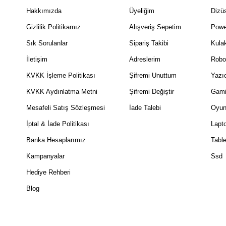
Hakkımızda
Üyeliğim
Dizüs
Gizlilik Politikamız
Alışveriş Sepetim
Powe
Sık Sorulanlar
Sipariş Takibi
Kulak
İletişim
Adreslerim
Robo
KVKK İşleme Politikası
Şifremi Unuttum
Yazıc
KVKK Aydınlatma Metni
Şifremi Değiştir
Gami
Mesafeli Satış Sözleşmesi
İade Talebi
Oyun
İptal & İade Politikası
Lapt
Banka Hesaplarımız
Table
Kampanyalar
Ssd
Hediye Rehberi
Blog