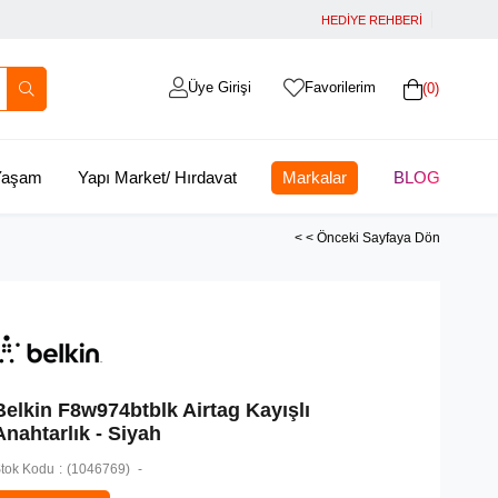
HEDİYE REHBERİ
Üye Girişi
Favorilerim
0
 Yaşam
Yapı Market/ Hırdavat
Markalar
BLOG
< < Önceki Sayfaya Dön
Belkin F8w974btblk Airtag Kayışlı
Anahtarlık - Siyah
tok Kodu
(1046769)