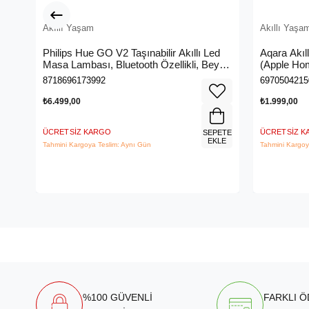
Akıllı Yaşam
Akıllı Yaşa
Philips Hue GO V2 Taşınabilir Akıllı Led
Aqara Akıl
Masa Lambası, Bluetooth Özellikli, Beyaz
(Apple Hom
ve Renkli
8718696173992
6970504215
₺6.499,00
₺1.999,00
ÜCRETSIZ KARGO
ÜCRETSIZ 
SEPETE
EKLE
Tahmini Kargoya Teslim: Aynı Gün
Tahmini Kargoy
%100 GÜVENLİ
FARKLI 