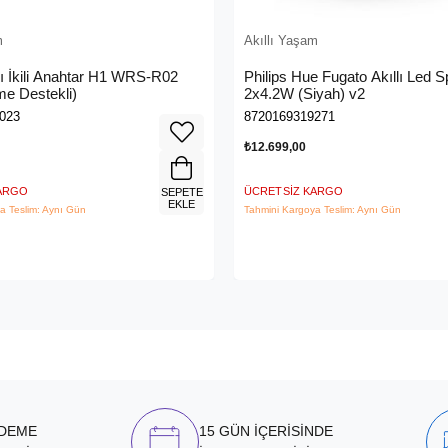
m
Akıllı Yaşam
lı İkili Anahtar H1 WRS-R02
Philips Hue Fugato Akıllı Led 
e Destekli)
2x4.2W (Siyah) v2
023
8720169319271
₺12.699,00
KARGO
ÜCRETSIZ KARGO
SEPETE
EKLE
a Teslim: Aynı Gün
Tahmini Kargoya Teslim: Aynı Gün
ÖDEME
15 GÜN İÇERİSİNDE