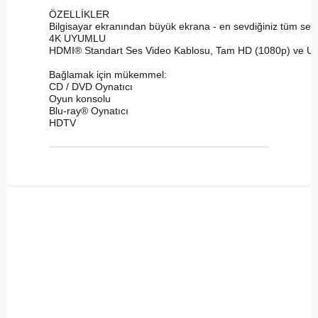
ÖZELLİKLER

Bilgisayar ekranından büyük ekrana - en sevdiğiniz tüm ses /
4K UYUMLU

HDMI® Standart Ses Video Kablosu, Tam HD (1080p) ve Ultra H
Bağlamak için mükemmel:

CD / DVD Oynatıcı

Oyun konsolu

Blu-ray® Oynatıcı

HDTV