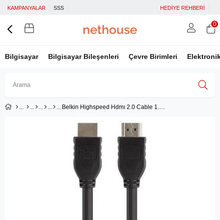
KAMPANYALAR
SSS
HEDİYE REHBERİ
0
Bilgisayar
Bilgisayar Bileşenleri
Çevre Birimleri
Elektroni
Belkin Highspeed Hdmı 2.0 Cable 1.5M 4K Ultra HD 3D (F3Y017BT1.5MBLK)
Üye Girişi
Üye Ol
Facebook İle Bağlan
Google İle Bağlan