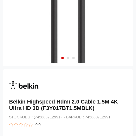
Belkin Highspeed Hdmı 2.0 Cable 1.5M 4K
Ultra HD 3D (F3Y017BT1.5MBLK)
STOK KODU
(745883712991)
BARKOD
:
745883712991
0.0