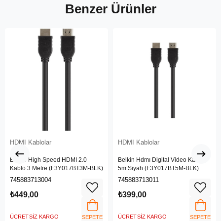
Benzer Ürünler
HDMI Kablolar
HDMI Kablolar
Belkin High Speed HDMI 2.0
Belkin Hdmı Digital Video Kablo
Kablo 3 Metre (F3Y017BT3M-BLK)
5m Siyah (F3Y017BT5M-BLK)
745883713004
745883713011
₺449,00
₺399,00
ÜCRETSIZ KARGO
ÜCRETSIZ KARGO
SEPETE
SEPETE