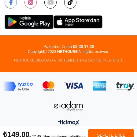
Pazartesi-Cuma
08:30-17:30
Copyright© 2023
NETHOUSE
All rights reserved.
NETHOUSE BİLGİSAYAR SİSTEMLERİ PAZ.SAN.VE TİC.LTD.ŞTİ.
₺149,00
₺27,48
`den başlayan taksitlerle