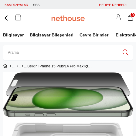
KAMPANYALAR
SSS
HEDİYE REHBERİ
0
Bilgisayar
Bilgisayar Bileşenleri
Çevre Birimleri
Elektroni
Belkin iPhone 15 Plus/14 Pro Max için Hayalet Ekran Koruyucu (Kolay Hizalama Tepsili) OVA148ZZ
Üye Girişi
Üye Ol
Facebook İle Bağlan
Google İle Bağlan