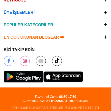
NETHOUSE
ÜYE İŞLEMLERİ
POPÜLER KATEGORİLER
EN ÇOK OKUNAN BLOGLAR ❤️
BİZİ TAKİP EDİN
Pazartesi-Cuma
08:30-17:30
Copyright© 2023
NETHOUSE
All rights reserved.
NETHOUSE BİLGİSAYAR SİSTEMLERİ PAZ.SAN.VE TİC.LTD.ŞTİ.