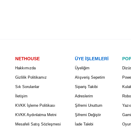
NETHOUSE
ÜYE İŞLEMLERİ
POP
Hakkımızda
Üyeliğim
Dizüs
Gizlilik Politikamız
Alışveriş Sepetim
Powe
Sık Sorulanlar
Sipariş Takibi
Kulak
İletişim
Adreslerim
Robo
KVKK İşleme Politikası
Şifremi Unuttum
Yazıc
KVKK Aydınlatma Metni
Şifremi Değiştir
Gami
Mesafeli Satış Sözleşmesi
İade Talebi
Oyun