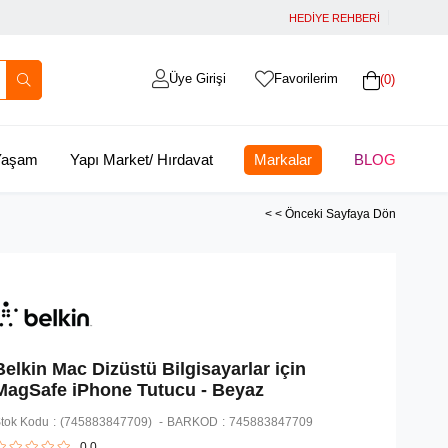
HEDİYE REHBERİ
Üye Girişi
Favorilerim
0
 Yaşam
Yapı Market/ Hırdavat
Markalar
BLOG
< < Önceki Sayfaya Dön
Belkin Mac Dizüstü Bilgisayarlar için
MagSafe iPhone Tutucu - Beyaz
tok Kodu
(745883847709)
BARKOD
:
745883847709
0.0