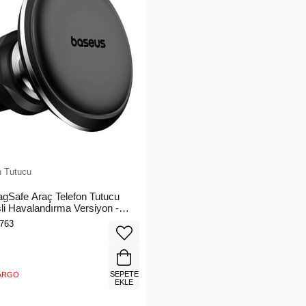
n Tutucu
gSafe Araç Telefon Tutucu
sli Havalandırma Versiyon -
141201113-00
763
SEPETE
KARGO
EKLE