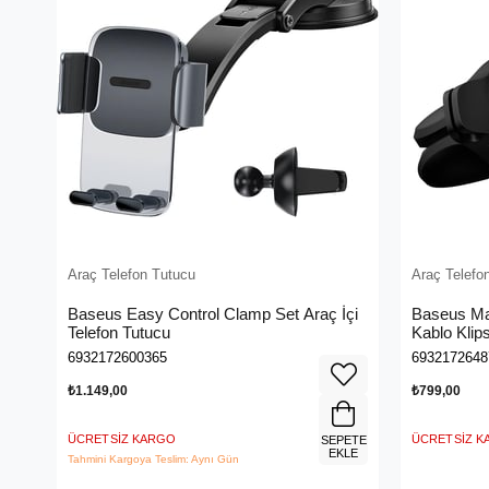
Araç Telefon Tutucu
Araç Telefo
Baseus Easy Control Clamp Set Araç İçi
Baseus Ma
Telefon Tutucu
Kablo Klip
Siyah C40
6932172600365
6932172648
₺1.149,00
₺799,00
ÜCRETSIZ KARGO
ÜCRETSIZ 
SEPETE
EKLE
Tahmini Kargoya Teslim: Aynı Gün