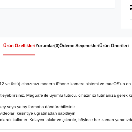
Ürün Özellikleri
Yorumlar
(0)
Ödeme Seçenekleri
Ürün Önerileri
12 ve üstü) cihazınızı modern iPhone kamera sistemi ve macOS'un en 
tleyebilirsiniz. MagSafe ile uyumlu tutucu, cihazınızı tutmanıza gerek 
ey veya yatay formatta döndürebilirsiniz.
ideoları kesintiye uğratmadan sabitleyin.
larak kullanın. Kolayca takılır ve çıkarılır, böylece her zaman yanınızda 