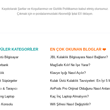
Kaydolarak Şartlar ve Koşullarımızı ve Gizlilik Politikamızı kabul etmiş olursunuz.
Çıkmak için e-postalarımızdaki Aboneliği İptal Et’i tıklayın.
ÜLER KATEGORİLER
EN ÇOK OKUNAN BLOGLAR ❤️
tü Bilgisayar
JBL Kulaklık Bilgisayara Nasıl Bağlanır?
rbank
MagSafe Kılıf Ne İşe Yarar?
lık
Klavye Işığı Nasıl Açılır?
t Süpürgeler
Kulak Üstü Kulaklık Tavsiyeleri: En İyi 5 
ı & Tarayıcı
AirPods Pro Orijinal Olduğunu Nasıl Anlar
ng Laptop
Kaç İnç Laptop Almalıyım?
 Konsolu
Wifi Şifresi Nasıl Değiştirilir?