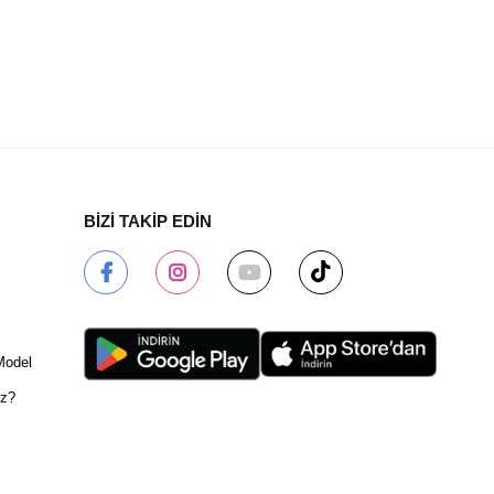
BİZİ TAKİP EDİN
Model
ız?