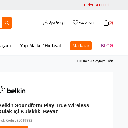
HEDİYE REHBERİ
Üye Girişi
Favorilerim
0
 Yaşam
Yapı Market/ Hırdavat
Markalar
BLOG
< < Önceki Sayfaya Dön
Belkin Soundform Play True Wireless
Kulak Içi Kulaklık, Beyaz
tok Kodu
(1049882)