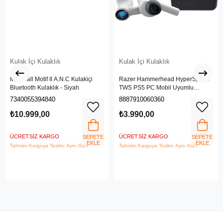
Kulak İçi Kulaklık
Kulak İçi Kulaklık
Marshall Motif II A.N.C Kulakiçi
Razer Hammerhead HyperSpeed
Bluetooth Kulaklık - Siyah
TWS PS5 PC Mobil Uyumlu
Kablosuz Gaming Kulaklık RZ12-
7340055394840
8887910060360
03820300-R3G1
₺10.999,00
₺3.990,00
ÜCRETSIZ KARGO
ÜCRETSIZ KARGO
SEPETE
SEPETE
EKLE
EKLE
Tahmini Kargoya Teslim: Aynı Gün
Tahmini Kargoya Teslim: Aynı Gün