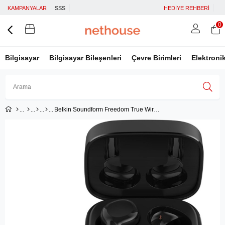
KAMPANYALAR
SSS
HEDİYE REHBERİ
0
Bilgisayar
Bilgisayar Bileşenleri
Çevre Birimleri
Elektroni
Belkin Soundform Freedom True Wireless Bluetooth Kulaklık
Üye Girişi
Üye Ol
Facebook İle Bağlan
Google İle Bağlan