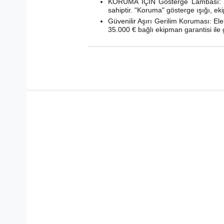
KORUMA İÇİN Gösterge Lambası: Duv
sahiptir. "Koruma" gösterge ışığı, ek
Güvenilir Aşırı Gerilim Koruması: Elek
35.000 € bağlı ekipman garantisi ile 