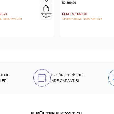
₺2.499,00
KARGO
ÜCRETSIZ KARGO
SEPETE
EKLE
a Teslim: Aynı Gün
Tahmini Kargoya Teslim: Aynı Gün
ÖDEME
15 GÜN İÇERİSİNDE
LERİ
İADE GARANTİSİ
E-BÜLTENE KAYIT OL