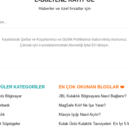
Haberler ve özel fırsatlar için
Kaydolarak Şartlar ve Koşullarımızı ve Gizlilik Politikamızı kabul etmiş olursunuz.
Çıkmak için e-postalarımızdaki Aboneliği İptal Et’i tıklayın.
ÜLER KATEGORİLER
EN ÇOK OKUNAN BLOGLAR ❤️
tü Bilgisayar
JBL Kulaklık Bilgisayara Nasıl Bağlanır?
rbank
MagSafe Kılıf Ne İşe Yarar?
lık
Klavye Işığı Nasıl Açılır?
t Süpürgeler
Kulak Üstü Kulaklık Tavsiyeleri: En İyi 5 