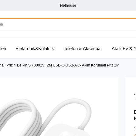
Nethouse
leri
Elektronik&Kulaklık
Telefon & Aksesuar
Akıllı Ev &
alı Priz
Belkin SRB002VF2M USB-C-USB-A 6x Akım Korumalı Priz 2M
S