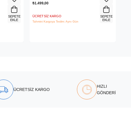
₺1.499,00
₺2.
ÜCRETSIZ KARGO
ÜCR
SEPETE
SEPETE
EKLE
EKLE
Tahmini Kargoya Teslim: Aynı Gün
Tahm
HIZLI
ÜCRETSİZ KARGO
GÖNDERİ