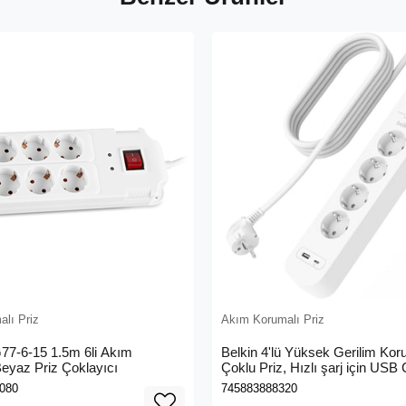
lı Priz
Akım Korumalı Priz
77-6-15 1.5m 6li Akım
Belkin 4'lü Yüksek Gerilim Kor
eyaz Priz Çoklayıcı
Çoklu Priz, Hızlı şarj için USB 
USB-C ve USB-A, 525 jul kor
080
745883888320
Beyaz