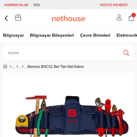
KAMPANYALAR
SSS
HEDİYE REHBERİ
0
Bilgisayar
Bilgisayar Bileşenleri
Çevre Birimleri
Elektroni
Bensco BSC01 Bel Tipi Alet Askısı
Üye Girişi
Üye Ol
Facebook İle Bağlan
Google İle Bağlan