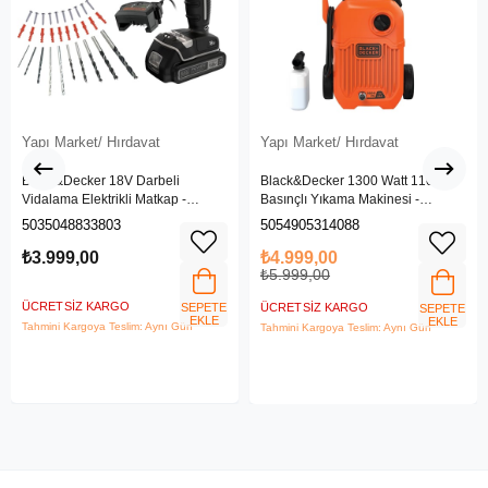
Yapı Market/ Hırdavat
Yapı Market/ Hırdavat
Black&Decker 18V Darbeli
Black&Decker 1300 Watt 110 Bar
Vidalama Elektrikli Matkap -
Basınçlı Yıkama Makinesi -
BDCHD18SC1K-QW
(BEPW1300L-QS)
5035048833803
5054905314088
₺3.999,00
₺4.999,00
₺5.999,00
ÜCRETSIZ KARGO
SEPETE
ÜCRETSIZ KARGO
SEPETE
EKLE
EKLE
Tahmini Kargoya Teslim: Aynı Gün
Tahmini Kargoya Teslim: Aynı Gün