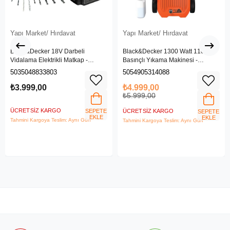
Yapı Market/ Hırdavat
Yapı Market/ Hırdavat
Black&Decker 18V Darbeli
Black&Decker 1300 Watt 110 Bar
Vidalama Elektrikli Matkap -
Basınçlı Yıkama Makinesi -
BDCHD18SC1K-QW
(BEPW1300L-QS)
5035048833803
5054905314088
₺3.999,00
₺4.999,00
₺5.999,00
ÜCRETSIZ KARGO
SEPETE
ÜCRETSIZ KARGO
SEPETE
EKLE
EKLE
Tahmini Kargoya Teslim: Aynı Gün
Tahmini Kargoya Teslim: Aynı Gün