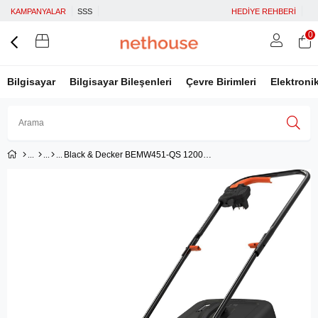
KAMPANYALAR
SSS
HEDİYE REHBERİ
0
Bilgisayar
Bilgisayar Bileşenleri
Çevre Birimleri
Elektroni
Black & Decker BEMW451-QS 1200W 32 cm Çim Kesme Makinesi
Üye Girişi
Üye Ol
Facebook İle Bağlan
Google İle Bağlan