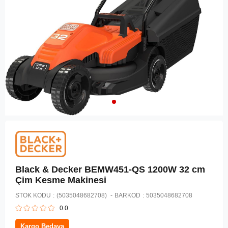
Black & Decker BEMW451-QS 1200W 32 cm
Çim Kesme Makinesi
STOK KODU
(5035048682708)
BARKOD
:
5035048682708
0.0
Kargo Bedava