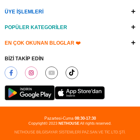
ÜYE İŞLEMLERİ
POPÜLER KATEGORİLER
EN ÇOK OKUNAN BLOGLAR ❤️
BİZİ TAKİP EDİN
Pazartesi-Cuma
08:30-17:30
Copyright© 2023
NETHOUSE
All rights reserved.
NETHOUSE BİLGİSAYAR SİSTEMLERİ PAZ.SAN.VE TİC.LTD.ŞTİ.