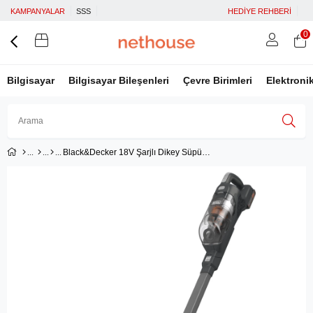
KAMPANYALAR
SSS
HEDİYE REHBERİ
0
Bilgisayar
Bilgisayar Bileşenleri
Çevre Birimleri
Elektroni
Black&Decker 18V Şarjlı Dikey Süpürge - BHFEA18D1-QW
Üye Girişi
Üye Ol
Facebook İle Bağlan
Google İle Bağlan