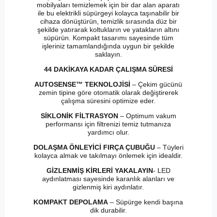
mobilyaları temizlemek için bir dar alan aparatı
ile bu elektrikli süpürgeyi kolayca taşınabilir bir
cihaza dönüştürün, temizlik sırasında düz bir
şekilde yatırarak koltukların ve yatakların altını
süpürün. Kompakt tasarımı sayesinde tüm
işleriniz tamamlandığında uygun bir şekilde
saklayın.
44 DAKİKAYA KADAR ÇALIŞMA SÜRESİ
AUTOSENSE™ TEKNOLOJİSİ
– Çekim gücünü
zemin tipine göre otomatik olarak değiştirerek
çalışma süresini optimize eder.
SİKLONİK FİLTRASYON
– Optimum vakum
performansı için filtrenizi temiz tutmanıza
yardımcı olur.
DOLAŞMA ÖNLEYİCİ FIRÇA ÇUBUĞU
– Tüyleri
kolayca almak ve takılmayı önlemek için idealdir.
GİZLENMİŞ KİRLERİ YAKALAYIN
- LED
aydınlatması sayesinde karanlık alanları ve
gizlenmiş kiri aydınlatır.
KOMPAKT DEPOLAMA
– Süpürge kendi başına
dik durabilir.