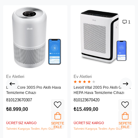
1
Ev Aletleri
Ev Aletleri
★
★
★
★
★
Levoit Core 300S Pro Akıllı Hava
Levoit Vital 200S Pro Akıllı Gerçek
Temizleme Cihazı
HEPA Hava Temizleme Cihazı
810123670307
810123670420
₺8.999,00
₺15.499,00
ÜCRETSIZ KARGO
ÜCRETSIZ KARGO
SEPETE
SEPETE
EKLE
EKLE
Tahmini Kargoya Teslim: Aynı Gün
Tahmini Kargoya Teslim: Aynı Gün