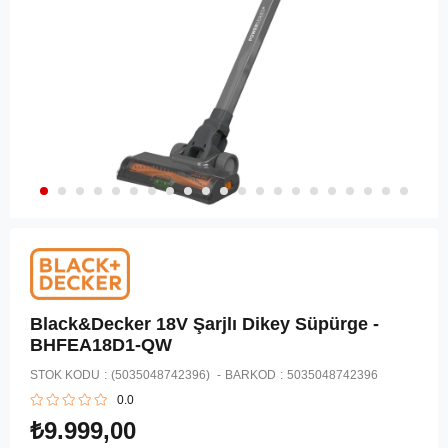
Black&Decker 18V Şarjlı Dikey Süpürge -
BHFEA18D1-QW
STOK KODU
(5035048742396)
BARKOD
:
5035048742396
0.0
₺9.999,00