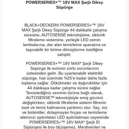
POWERSERIES+™ 18V MAX Şarjlı Dikey
Süpürge
BLACK+DECKER® POWERSERIES+™ 18V
MAX Şarjlı Dikey Süpürge 44 dakikalık çalışma
süresine, AUTOSENSE teknolojisine, siklonik
filtreleme sistemine, yerleşik LED zemin
lambalarına, dar alan temizleme aparatına ve
taşınabilir bir birime dönüştürme özelliğine
sahiptir.
POWERSERIES+™ 18V MAX* Şarjlı Dikey
Süpürge ile evinizin zorlu sorunlarının
üstesinden gelin. Bu uyarlanabilir elektrikli
süpürge, halı üzerinde %25'e kadar daha fazla
toplama sağlar. Dökülmeler ve dağınıklıklar için
44 dakikaya kadar çalışma süresi sağlar.
Temizlediğiniz zeminin türüne bağlı olarak,
AUTOSENSE™ teknolojisiyle emiş gücünü
değiştirirken, siklonik filtreleme sistemi filtrenin
taze ve temiz kalmasına yardımcı olur. Saç, toz
ve birikintiler, dolaşmayan fırçası ve temizleme
alanınızı aydınlatan LED aydınlatması sayesinde
POWERSERIES+™ 18V MAX* Şarjlı El
Süpürgesi ile boy ölçüşemez. Merdivenleri ve