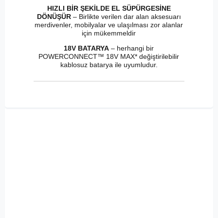
HIZLI BİR ŞEKİLDE EL SÜPÜRGESİNE
DÖNÜŞÜR
– Birlikte verilen dar alan aksesuarı
merdivenler, mobilyalar ve ulaşılması zor alanlar
için mükemmeldir
18V BATARYA
– herhangi bir
POWERCONNECT™ 18V MAX* değiştirilebilir
kablosuz batarya ile uyumludur.