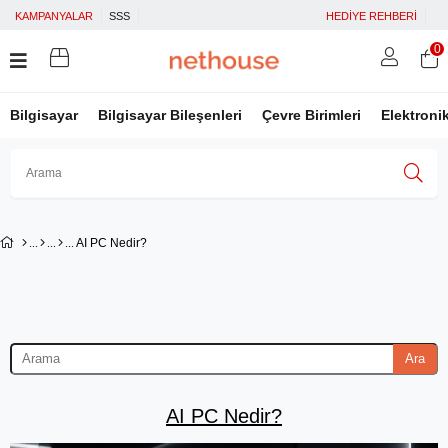
KAMPANYALAR
SSS
HEDİYE REHBERİ
0
Bilgisayar
Bilgisayar Bileşenleri
Çevre Birimleri
Elektroni
Üye Girişi
Üye Ol
Facebook İle Bağlan
AI PC Nedir?
Google İle Bağlan
Ara
AI PC Nedir?