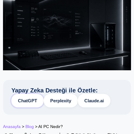
Yapay Zeka Desteği ile Özetle:
ChatGPT
Perplexity
Claude.ai
Anasayfa
>
Blog
>
AI PC Nedir?