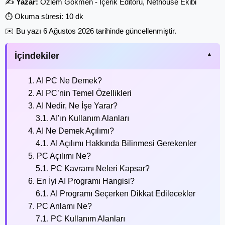
✍️
Yazar:
Özlem Gökmen - İçerik Editörü, Nethouse Ekibi
⏱️ Okuma süresi: 10 dk
✉️ Bu yazı
6 Ağustos 2026
tarihinde güncellenmiştir.
İçindekiler
1. AI PC Ne Demek?
2. AI PC’nin Temel Özellikleri
3. AI Nedir, Ne İşe Yarar?
3.1. AI’ın Kullanım Alanları
4. AI Ne Demek Açılımı?
4.1. AI Açılımı Hakkında Bilinmesi Gerekenler
5. PC Açılımı Ne?
5.1. PC Kavramı Neleri Kapsar?
6. En İyi AI Programı Hangisi?
6.1. AI Programı Seçerken Dikkat Edilecekler
7. PC Anlamı Ne?
7.1. PC Kullanım Alanları