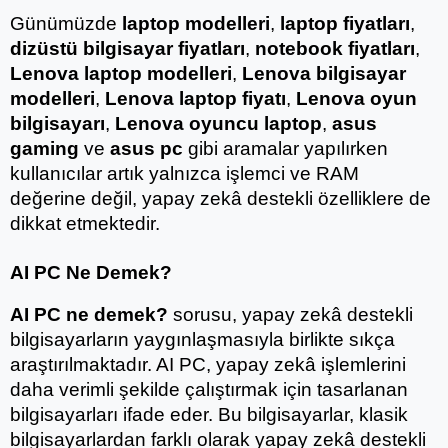
Günümüzde 
laptop modelleri
, 
laptop fiyatları
, 
dizüstü bilgisayar fiyatları
, 
notebook fiyatları
, 
Lenova laptop modelleri
, 
Lenova bilgisayar 
modelleri
, 
Lenova laptop fiyatı
, 
Lenova oyun 
bilgisayarı
, 
Lenova oyuncu laptop
, 
asus 
gaming
 ve 
asus pc
 gibi aramalar yapılırken 
kullanıcılar artık yalnızca işlemci ve RAM 
değerine değil, yapay zekâ destekli özelliklere de 
dikkat etmektedir.
AI PC Ne Demek?
AI PC ne demek?
 sorusu, yapay zekâ destekli 
bilgisayarların yaygınlaşmasıyla birlikte sıkça 
araştırılmaktadır. AI PC, yapay zekâ işlemlerini 
daha verimli şekilde çalıştırmak için tasarlanan 
bilgisayarları ifade eder. Bu bilgisayarlar, klasik 
bilgisayarlardan farklı olarak yapay zekâ destekli 