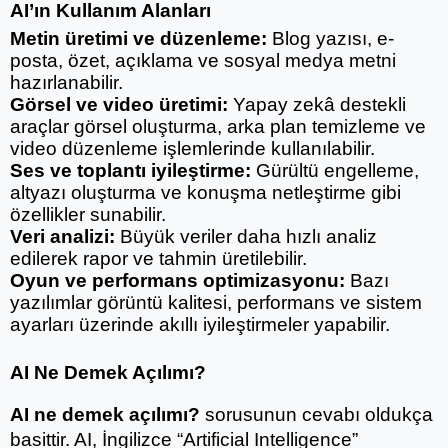
AI’ın Kullanım Alanları
Metin üretimi ve düzenleme:
 Blog yazısı, e-
posta, özet, açıklama ve sosyal medya metni 
hazırlanabilir.
Görsel ve video üretimi:
 Yapay zekâ destekli 
araçlar görsel oluşturma, arka plan temizleme ve 
video düzenleme işlemlerinde kullanılabilir.
Ses ve toplantı iyileştirme:
 Gürültü engelleme, 
altyazı oluşturma ve konuşma netleştirme gibi 
özellikler sunabilir.
Veri analizi:
 Büyük veriler daha hızlı analiz 
edilerek rapor ve tahmin üretilebilir.
Oyun ve performans optimizasyonu:
 Bazı 
yazılımlar görüntü kalitesi, performans ve sistem 
ayarları üzerinde akıllı iyileştirmeler yapabilir.
AI Ne Demek Açılımı?
AI ne demek açılımı?
 sorusunun cevabı oldukça 
basittir. AI, İngilizce “Artificial Intelligence” 