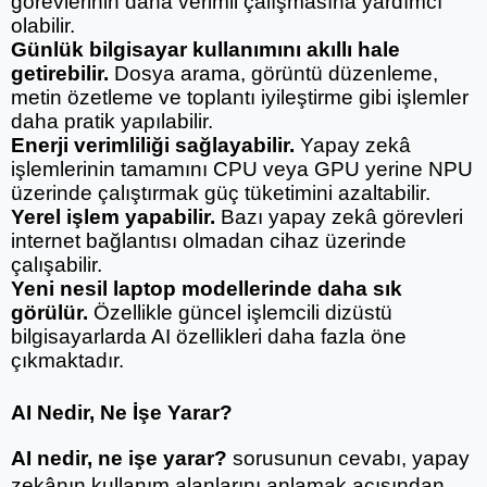
görevlerinin daha verimli çalışmasına yardımcı 
olabilir.
Günlük bilgisayar kullanımını akıllı hale 
getirebilir.
 Dosya arama, görüntü düzenleme, 
metin özetleme ve toplantı iyileştirme gibi işlemler 
daha pratik yapılabilir.
Enerji verimliliği sağlayabilir.
 Yapay zekâ 
işlemlerinin tamamını CPU veya GPU yerine NPU 
üzerinde çalıştırmak güç tüketimini azaltabilir.
Yerel işlem yapabilir.
 Bazı yapay zekâ görevleri 
internet bağlantısı olmadan cihaz üzerinde 
çalışabilir.
Yeni nesil laptop modellerinde daha sık 
görülür.
 Özellikle güncel işlemcili dizüstü 
bilgisayarlarda AI özellikleri daha fazla öne 
çıkmaktadır.
AI Nedir, Ne İşe Yarar?
AI nedir, ne işe yarar?
 sorusunun cevabı, yapay 
zekânın kullanım alanlarını anlamak açısından 