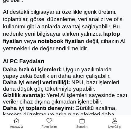
AI destekli bilgisayarlar özellikle içerik üretimi, 
toplantılar, görsel düzenleme, veri analizi ve ofis 
kullanımı gibi alanlarda avantaj sağlayabilir. Bu 
nedenle yeni bilgisayar alırken yalnızca 
laptop 
fiyatları
 veya 
notebook fiyatları
 değil, cihazın AI 
yetenekleri de değerlendirilmelidir.
AI PC Faydaları
Daha hızlı AI işlemleri:
 Uygun yazılımlarda 
yapay zekâ özellikleri daha akıcı çalışabilir.
Daha iyi enerji verimliliği:
 NPU, bazı işlemleri 
daha düşük güç tüketimiyle yapabilir.
Gizlilik avantajı:
 Yerel AI işlemleri sayesinde bazı 
veriler cihaz dışına çıkmadan işlenebilir.
Daha iyi toplantı deneyimi:
 Gürültü azaltma, 
kamera düzeltme ve arka plan efektleri daha 
verimli çalışabilir.
İçerik üretiminde kolaylık:
 Metin, görsel, video 
Anasayfa
Favorilerim
Sepetim
Üye Girişi