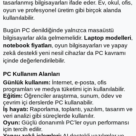
tasarlanmış bilgisayarları ifade eder. Ev, okul, ofis, 
oyun ve profesyonel üretim gibi birçok alanda 
kullanılabilir.
Bugün PC denildiğinde yalnızca masaüstü 
bilgisayarlar akla gelmemelidir.
Laptop modelleri
, 
notebook fiyatları
, oyun bilgisayarları ve yapay 
zekâ destekli yeni nesil cihazlar da PC kavramı 
içinde değerlendirilebilir.
PC Kullanım Alanları
Günlük kullanım:
 İnternet, e-posta, ofis 
programları ve medya tüketimi için kullanılabilir.
Eğitim:
 Öğrenciler araştırma, sunum, ödev ve 
çevrim içi derslerde PC kullanabilir.
İş hayatı:
 Raporlama, toplantı, yazılım, tasarım ve 
veri analizi gibi süreçlerde kullanılır.
Oyun:
 Güçlü donanımlı PC’ler oyun performansı 
için tercih edilir.
Yapay zekâ işlemleri:
 AI destekli yazılımlar ve 