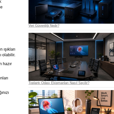
 
e 
Veri Güvenliği Nedir?
ışıkları 
olabilir.
 hazır 
ları 
Toplantı Odası Ekipmanları Nasıl Seçilir?
ınızı 