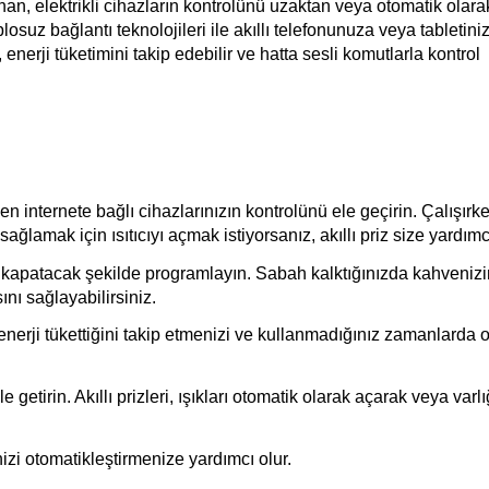
nan, elektrikli cihazların kontrolünü uzaktan veya otomatik olarak
suz bağlantı teknolojileri ile akıllı telefonunuza veya tabletiniz
 enerji tüketimini takip edebilir ve hatta sesli komutlarla kontrol 
internete bağlı cihazlarınızın kontrolünü ele geçirin. Çalışırken 
amak için ısıtıcıyı açmak istiyorsanız, akıllı priz size yardımcı 
ıp kapatacak şekilde programlayın. Sabah kalktığınızda kahvenizin
nı sağlayabilirsiniz.
 enerji tükettiğini takip etmenizi ve kullanmadığınız zamanlarda on
tirin. Akıllı prizleri, ışıkları otomatik olarak açarak veya varlığ
rinizi otomatikleştirmenize yardımcı olur.