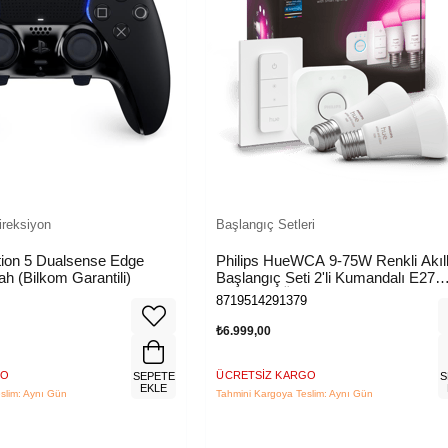
ireksiyon
Başlangıç Setleri
tion 5 Dualsense Edge
Philips HueWCA 9-75W Renkli Akıll
ah (Bilkom Garantili)
Başlangıç Seti 2'li Kumandalı E27
Bluetooth Özellikli
8719514291379
₺6.999,00
GO
ÜCRETSIZ KARGO
SEPETE
S
EKLE
slim: Aynı Gün
Tahmini Kargoya Teslim: Aynı Gün