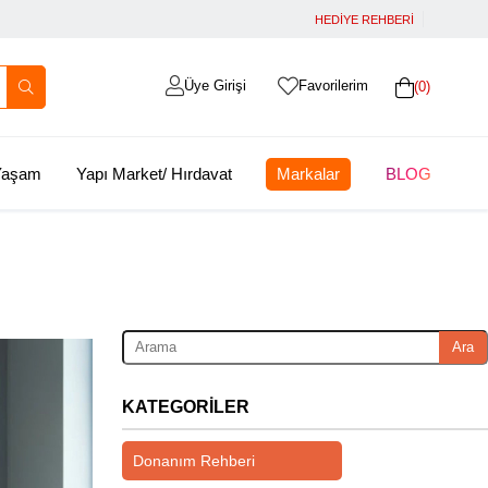
HEDİYE REHBERİ
Üye Girişi
Favorilerim
0
 Yaşam
Yapı Market/ Hırdavat
Markalar
BLOG
Ara
KATEGORILER
Donanım Rehberi