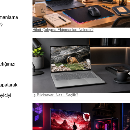
zamanlama 
ş 
Hibrit Çalışma Ekipmanları Nelerdir?
lığınızı 
apatarak 
İş Bilgisayarı Nasıl Seçilir?
iciyi 