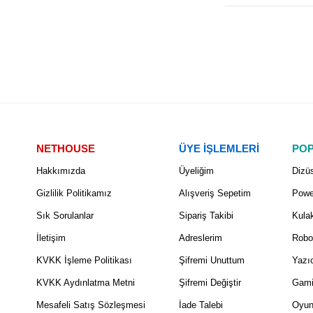
NETHOUSE
ÜYE İŞLEMLERİ
POP
Hakkımızda
Üyeliğim
Dizüs
Gizlilik Politikamız
Alışveriş Sepetim
Powe
Sık Sorulanlar
Sipariş Takibi
Kulak
İletişim
Adreslerim
Robo
KVKK İşleme Politikası
Şifremi Unuttum
Yazıc
KVKK Aydınlatma Metni
Şifremi Değiştir
Gami
Mesafeli Satış Sözleşmesi
İade Talebi
Oyun