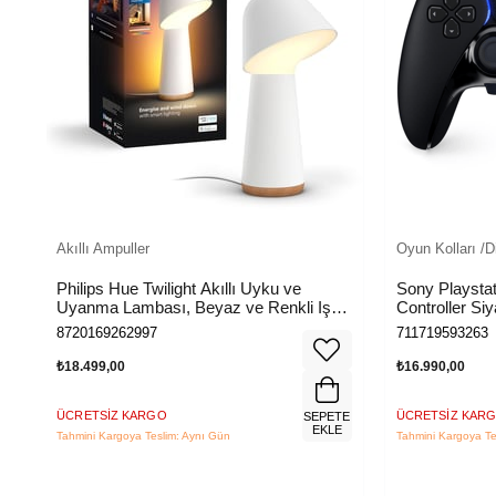
Akıllı Ampuller
Oyun Kolları /D
Philips Hue Twilight Akıllı Uyku ve
Sony Playsta
Uyanma Lambası, Beyaz ve Renkli Işık,
Controller Siy
Alexa, Apple Home ve Google Assistant
8720169262997
711719593263
Uyumlu, Beyaz
₺18.499,00
₺16.990,00
ÜCRETSIZ KARGO
ÜCRETSIZ KAR
TE
SEPETE
E
EKLE
Tahmini Kargoya Teslim: Aynı Gün
Tahmini Kargoya Te