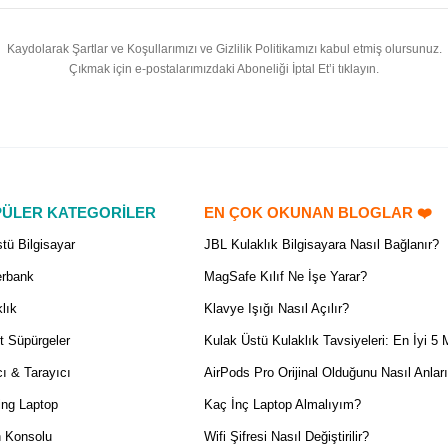
Kaydolarak Şartlar ve Koşullarımızı ve Gizlilik Politikamızı kabul etmiş olursunuz.
Çıkmak için e-postalarımızdaki Aboneliği İptal Et’i tıklayın.
ÜLER KATEGORİLER
EN ÇOK OKUNAN BLOGLAR ❤️
tü Bilgisayar
JBL Kulaklık Bilgisayara Nasıl Bağlanır?
rbank
MagSafe Kılıf Ne İşe Yarar?
lık
Klavye Işığı Nasıl Açılır?
t Süpürgeler
Kulak Üstü Kulaklık Tavsiyeleri: En İyi 5 
ı & Tarayıcı
AirPods Pro Orijinal Olduğunu Nasıl Anlar
ng Laptop
Kaç İnç Laptop Almalıyım?
 Konsolu
Wifi Şifresi Nasıl Değiştirilir?