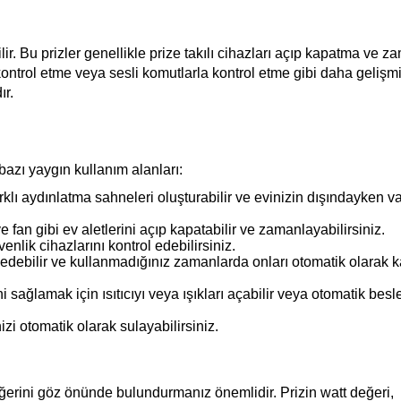
bilir. Bu prizler genellikle prize takılı cihazları açıp kapatma ve 
 kontrol etme veya sesli komutlarla kontrol etme gibi daha gelişmi
ır.
 bazı yaygın kullanım alanları:
arklı aydınlatma sahneleri oluşturabilir ve evinizin dışındayken var
 fan gibi ev aletlerini açıp kapatabilir ve zamanlayabilirsiniz.
enlik cihazlarını kontrol edebilirsiniz.
ip edebilir ve kullanmadığınız zamanlarda onları otomatik olarak k
 sağlamak için ısıtıcıyı veya ışıkları açabilir veya otomatik besley
izi otomatik olarak sulayabilirsiniz.
ğerini göz önünde bulundurmanız önemlidir. Prizin watt değeri, 