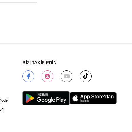
BİZİ TAKİP EDİN
Model
ız?