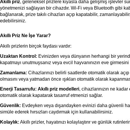
Akıllı priz
, geleneksel prizlere kıyasla daha gelişmiş işlevler su
yönetmenizi sağlayan bir cihazdır. Wi-Fi veya Bluetooth gibi kablo
bağlanarak, prize takılı cihazları açıp kapatabilir, zamanlayabilir,
edebilirsiniz.
Akıllı Priz Ne İşe Yarar?
Akıllı prizlerin birçok faydası vardır:
Uzaktan Kontrol:
 Evinizden veya dünyanın herhangi bir yerinden 
kapatmayı unutmuşsanız veya evcil hayvanınızın eve girmesini sağl
Zamanlama:
 Cihazlarınızı belirli saatlerde otomatik olarak aç
olmasını veya yatmadan önce ışıkları otomatik olarak kapanması
Enerji Tasarrufu:
Akıllı priz modelleri
, cihazlarınızın ne kadar
otomatik olarak kapatarak tasarruf etmenizi sağlar.
Güvenlik:
 Evdeyken veya dışarıdayken evinizi daha güvenli hale ge
simüle ederek hırsızları caydırmak için kullanabilirsiniz.
Kolaylık:
 Akıllı prizler, hayatınızı kolaylaştırır ve günlük rutinle