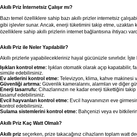
Akıllı Priz İnternetsiz Çalışır mı?
Bazı temel özelliklere sahip bazı akıllı prizler internetsiz çalışa
gibi işlevler sunar. Ancak, enerji tüketimini takip etme, uzaktan
özelliklere sahip akıllı prizlerin internet bağlantısına ihtiyacı vard
Akıllı Priz ile Neler Yapılabilir?
Akıllı prizlerle yapabilecekleriniz hayal gücünüzle sınırlıdır. İşte
Işıkları kontrol etme:
 Işıkları otomatik olarak açıp kapatabilir, f
simüle edebilirsiniz.
Ev aletlerini kontrol etme:
 Televizyon, klima, kahve makinesi ve
Güvenliği artırma:
 Güvenlik kameralarını, alarmları ve diğer güv
Enerji tasarrufu:
 Cihazlarınızın ne kadar enerji tükettiğini tak
tasarruf edebilirsiniz.
Evcil hayvanları kontrol etme:
 Evcil hayvanınızın eve girmesini
kontrol edebilirsiniz.
Sulama sistemlerini kontrol etme:
 Bahçenizi veya ev bitkilerin
Akıllı Priz Kaç Watt Olmalı?
Akıllı priz
 seçerken, prize takacağınız cihazların toplam watt de