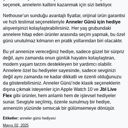
seçenek, annelerin kalbini kazanmak için sizi bekliyor.
Nethouse’un sunduğu avantajlı fiyatlar, orijinal ürün garantisi 
ve hızlı teslimat seçenekleriyle 
Anneler Günü için hediye 
alışverişinizi kolaylaştırabilirsiniz. Her yaş grubundaki 
annelere hitap eden ürünler arasında seçim yapmak, bu özel 
günü unutulmaz kılmanın en pratik yollarından biri olacaktır.
Bu yıl annenize vereceğiniz hediye, sadece güzel bir sürpriz 
değil, aynı zamanda onun günlük hayatını kolaylaştıran, 
modern yaşam tarzını destekleyen bir yardımcı olabilir. 
Annelere özel bu hediyeler sayesinde, sadece sevginizi 
değil aynı zamanda ne kadar dikkatli ve özenli olduğunuzu 
da gösterebilirsiniz. 
Anneler Günü’nde klasik seçeneklerin
dışına çıkmak isteyenler için Apple Watch 10 ve
Jbl Live
Flex
gibi ürünler, hem anlamlı hem de işlevsel hediyeler
sunar.
Sevgiyle seçilmiş, özenle sunulmuş bir hediye,
annenizin yüzünde sımsıcak bir gülümsemeye dönüşür.
Etiketler:
anneler günü hediyesi
Mayıs 02, 2025