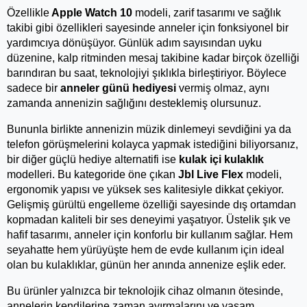
Özellikle
 Apple Watch 10
 modeli, zarif tasarımı ve sağlık 
takibi gibi özellikleri sayesinde anneler için fonksiyonel bir 
yardımcıya dönüşüyor. Günlük adım sayısından uyku 
düzenine, kalp ritminden mesaj takibine kadar birçok özelliği 
barındıran bu saat, teknolojiyi şıklıkla birleştiriyor. Böylece 
sadece bir 
anneler günü hediyesi
 vermiş olmaz, aynı 
zamanda annenizin sağlığını desteklemiş olursunuz.
Bununla birlikte annenizin müzik dinlemeyi sevdiğini ya da 
telefon görüşmelerini kolayca yapmak istediğini biliyorsanız, 
bir diğer güçlü hediye alternatifi ise 
kulak içi kulaklık
modelleri. Bu kategoride öne çıkan 
Jbl Live Flex 
modeli, 
ergonomik yapısı ve yüksek ses kalitesiyle dikkat çekiyor. 
Gelişmiş gürültü engelleme özelliği sayesinde dış ortamdan 
kopmadan kaliteli bir ses deneyimi yaşatıyor. Üstelik şık ve 
hafif tasarımı, anneler için konforlu bir kullanım sağlar. Hem 
seyahatte hem yürüyüşte hem de evde kullanım için ideal 
olan bu kulaklıklar, günün her anında annenize eşlik eder.
Bu ürünler yalnızca bir teknolojik cihaz olmanın ötesinde, 
annelerin kendilerine zaman ayırmalarını ve yaşam 