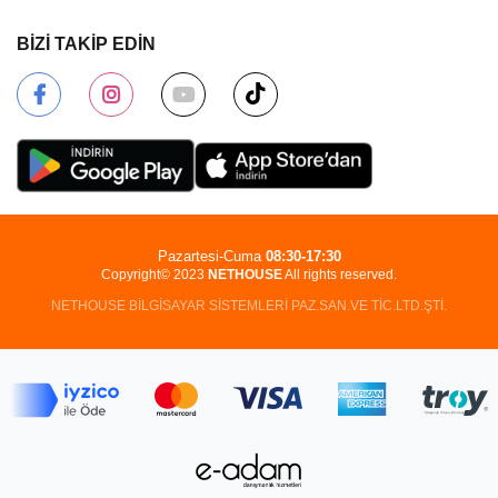
BİZİ TAKİP EDİN
Pazartesi-Cuma
08:30-17:30
Copyright© 2023
NETHOUSE
All rights reserved.
NETHOUSE BİLGİSAYAR SİSTEMLERİ PAZ.SAN.VE TİC.LTD.ŞTİ.