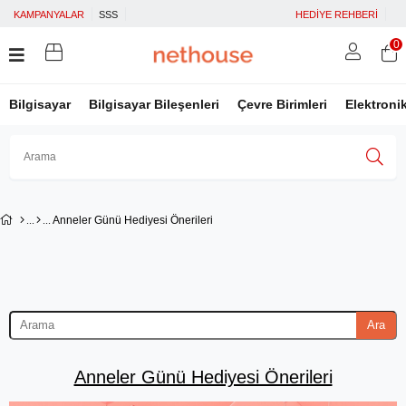
KAMPANYALAR
SSS
HEDİYE REHBERİ
0
Bilgisayar
Bilgisayar Bileşenleri
Çevre Birimleri
Elektroni
Üye Girişi
Üye Ol
Facebook İle Bağlan
Anneler Günü Hediyesi Önerileri
Google İle Bağlan
Ara
Anneler Günü Hediyesi Önerileri