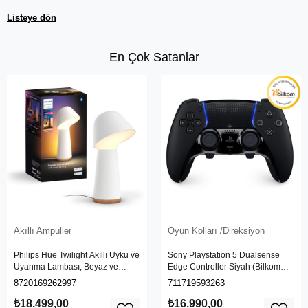
Listeye dön
En Çok Satanlar
Akıllı Ampuller
Oyun Kolları /Direksiyon
Philips Hue Twilight Akıllı Uyku ve
Sony Playstation 5 Dualsense
Uyanma Lambası, Beyaz ve
Edge Controller Siyah (Bilkom
Renkli Işık, Alexa, Apple Home ve
Garantili)
8720169262997
711719593263
Google Assistant Uyumlu, Beyaz
₺18.499,00
₺16.990,00