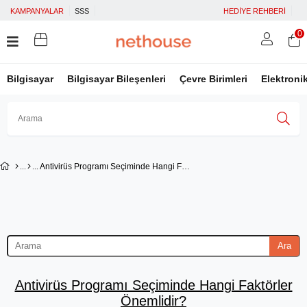
KAMPANYALAR
SSS
HEDİYE REHBERİ
0
Bilgisayar
Bilgisayar Bileşenleri
Çevre Birimleri
Elektroni
Üye Girişi
Üye Ol
Facebook İle Bağlan
Antivirüs Programı Seçiminde Hangi Faktörler Önemlidir?
Google İle Bağlan
Ara
Antivirüs Programı Seçiminde Hangi Faktörler
Önemlidir?