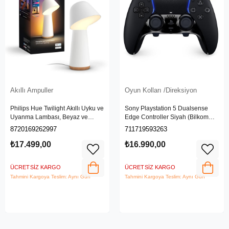
Akıllı Ampuller
Oyun Kolları /Direksiyon
Philips Hue Twilight Akıllı Uyku ve
Sony Playstation 5 Dualsense
Uyanma Lambası, Beyaz ve
Edge Controller Siyah (Bilkom
Renkli Işık, Alexa, Apple Home ve
Garantili)
8720169262997
711719593263
Google Assistant Uyumlu, Beyaz
₺17.499,00
₺16.990,00
ÜCRETSIZ KARGO
ÜCRETSIZ KARGO
Tahmini Kargoya Teslim: Aynı Gün
Tahmini Kargoya Teslim: Aynı Gün