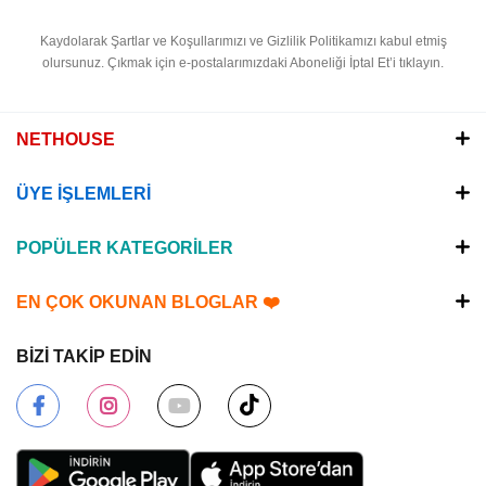
Kaydolarak Şartlar ve Koşullarımızı ve Gizlilik Politikamızı kabul etmiş
olursunuz.
Çıkmak için e-postalarımızdaki Aboneliği İptal Et’i tıklayın.
NETHOUSE
ÜYE İŞLEMLERİ
POPÜLER KATEGORİLER
EN ÇOK OKUNAN BLOGLAR ❤️
BİZİ TAKİP EDİN