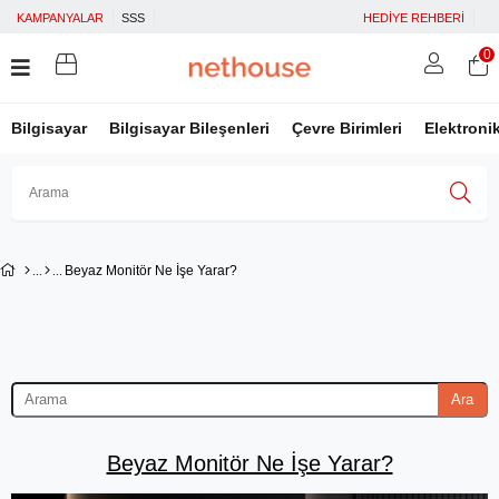
KAMPANYALAR
SSS
HEDİYE REHBERİ
0
Bilgisayar
Bilgisayar Bileşenleri
Çevre Birimleri
Elektroni
Üye Girişi
Üye Ol
Facebook İle Bağlan
Beyaz Monitör Ne İşe Yarar?
Google İle Bağlan
Ara
Beyaz Monitör Ne İşe Yarar?