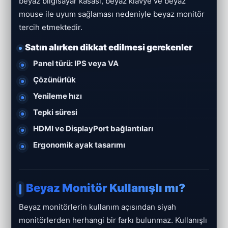
beyaz bilgisayar kasası, beyaz klavye ve beyaz
mouse ile uyum sağlaması nedeniyle beyaz monitör
tercih etmektedir.
Satın alırken dikkat edilmesi gerekenler
Panel türü: IPS veya VA
Çözünürlük
Yenileme hızı
Tepki süresi
HDMI ve DisplayPort bağlantıları
Ergonomik ayak tasarımı
Beyaz Monitör Kullanışlı mı?
Beyaz monitörlerin kullanım açısından siyah
monitörlerden herhangi bir farkı bulunmaz. Kullanışlı