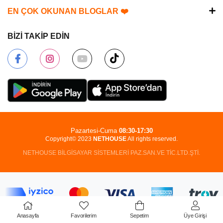
EN ÇOK OKUNAN BLOGLAR ❤️
BİZİ TAKİP EDİN
Pazartesi-Cuma
08:30-17:30
Copyright© 2023
NETHOUSE
All rights reserved.
NETHOUSE BİLGİSAYAR SİSTEMLERİ PAZ.SAN.VE TİC.LTD.ŞTİ.
Anasayfa
Favorilerim
Sepetim
Üye Girişi