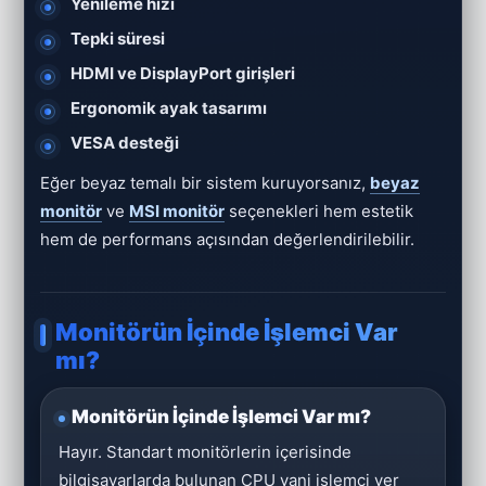
Yenileme hızı
Tepki süresi
HDMI ve DisplayPort girişleri
Ergonomik ayak tasarımı
VESA desteği
Eğer beyaz temalı bir sistem kuruyorsanız,
beyaz
monitör
ve
MSI monitör
seçenekleri hem estetik
hem de performans açısından değerlendirilebilir.
Monitörün İçinde İşlemci Var
mı?
Monitörün İçinde İşlemci Var mı?
Hayır. Standart monitörlerin içerisinde
bilgisayarlarda bulunan CPU yani işlemci yer