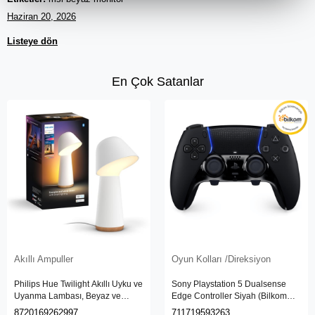
Haziran 20, 2026
Listeye dön
En Çok Satanlar
Fırsat Ürünü
Oyun Kolları /Direksiyon
Başlangıç Setleri
Sony Playstation 5 Dualsense
Philips HueWCA 9-75W Renkli
Edge Controller Siyah (Bilkom
Akıllı Başlangıç Seti 2'li
Garantili)
Kumandalı E27 Bluetooth
711719593263
8719514291379