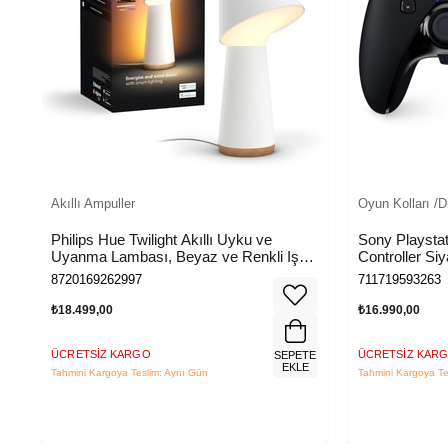
Akıllı Ampuller
Oyun Kolları /D
Philips Hue Twilight Akıllı Uyku ve
Sony Playsta
Uyanma Lambası, Beyaz ve Renkli Işık,
Controller Siy
Alexa, Apple Home ve Google Assistant
8720169262997
711719593263
Uyumlu, Beyaz
₺18.499,00
₺16.990,00
ÜCRETSIZ KARGO
ÜCRETSIZ KAR
TE
SEPETE
E
EKLE
Tahmini Kargoya Teslim: Aynı Gün
Tahmini Kargoya Te