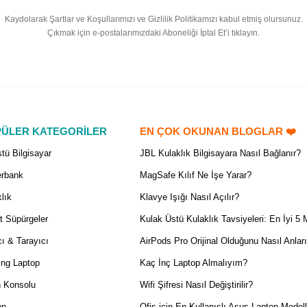
Kaydolarak Şartlar ve Koşullarımızı ve Gizlilik Politikamızı kabul etmiş olursunuz.
Çıkmak için e-postalarımızdaki Aboneliği İptal Et’i tıklayın.
ÜLER KATEGORİLER
EN ÇOK OKUNAN BLOGLAR ❤️
tü Bilgisayar
JBL Kulaklık Bilgisayara Nasıl Bağlanır?
rbank
MagSafe Kılıf Ne İşe Yarar?
lık
Klavye Işığı Nasıl Açılır?
t Süpürgeler
Kulak Üstü Kulaklık Tavsiyeleri: En İyi 5 
ı & Tarayıcı
AirPods Pro Orijinal Olduğunu Nasıl Anlar
ng Laptop
Kaç İnç Laptop Almalıyım?
 Konsolu
Wifi Şifresi Nasıl Değiştirilir?
op
Ofis için En Kullanışlı Asus Laptop Modell