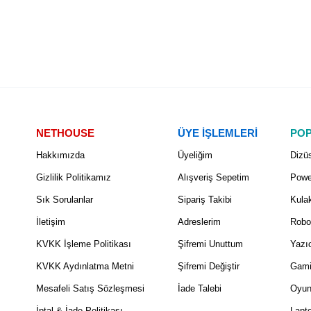
NETHOUSE
ÜYE İŞLEMLERİ
POP
Hakkımızda
Üyeliğim
Dizüs
Gizlilik Politikamız
Alışveriş Sepetim
Powe
Sık Sorulanlar
Sipariş Takibi
Kulak
İletişim
Adreslerim
Robo
KVKK İşleme Politikası
Şifremi Unuttum
Yazıc
KVKK Aydınlatma Metni
Şifremi Değiştir
Gami
Mesafeli Satış Sözleşmesi
İade Talebi
Oyun
İptal & İade Politikası
Lapt