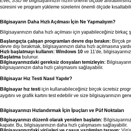
Evet, SSD ile bilgisayarınızın hızını önemli ölçüde artırabilirsiniz
süresini ve program yükleme sürelerini önemli ölçüde kısaltabilir
Bilgisayarın Daha Hızlı Açılması İçin Ne Yapmalıyım?
Bilgisayarınızın daha hızlı açılması için yapabileceğiniz birkaç 
Başlangıçta çalışan programları devre dışı bırakın:
 Birçok pr
devre dışı bırakmak, bilgisayarınızın daha hızlı açılmasına yardım
Hızlı başlatmayı kullanın:
Windows 10
 ve 11'de, bilgisayarını
Başlatma
 bulunur.
Bilgisayarınızdaki gereksiz dosyaları temizleyin:
 Bilgisayarı
bilgisayarınızın daha hızlı çalışmasını sağlayabilir.
Bilgisayar Hız Testi Nasıl Yapılır?
Bilgisayar hız testi
 için kullanabileceğiniz birçok ücretsiz progr
aygıtını ve grafik kartını test edebilir ve size bilgisayarınızın gen
Bilgisayarınızı Hızlandırmak İçin İpuçları ve Püf Noktaları
Bilgisayarınızı düzenli olarak yeniden başlatın:
 Bilgisayarını
kapatır. Bu, bilgisayarınızın daha hızlı çalışmasını sağlayabilir.
Bilgisayarınızdaki virüsleri ve casus yazılımları tarayın:
 Virü