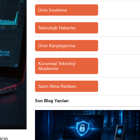
Ürün İnceleme
Teknolojik Haberler
Ürün Karşılaştırma
Kurumsal Teknoloji
Akademisi
Satın Alma Rehberi
Son Blog Yazıları
çin 