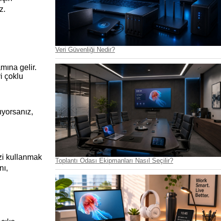
z.
Veri Güvenliği Nedir?
amına gelir.
i çoklu 
yorsanız, 
zi kullanmak 
Toplantı Odası Ekipmanları Nasıl Seçilir?
ı, 