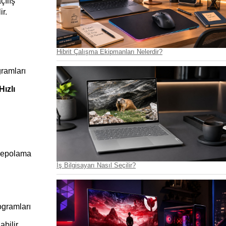
ılış 
ir.
Hibrit Çalışma Ekipmanları Nelerdir?
ramları 
Hızlı 
 depolama 
İş Bilgisayarı Nasıl Seçilir?
gramları 
ilir. 