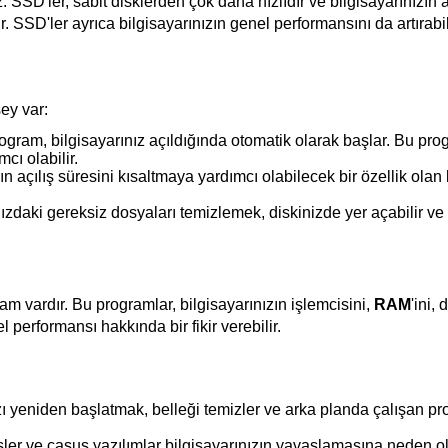
. SSD'ler, sabit disklerden çok daha hızlıdır ve bilgisayarınızın aç
. SSD'ler ayrıca bilgisayarınızın genel performansını da artırabil
şey var:
ogram, bilgisayarınız açıldığında otomatik olarak başlar. Bu prog
cı olabilir.
zın açılış süresini kısaltmaya yardımcı olabilecek bir özellik olan 
nızdaki gereksiz dosyaları temizlemek, diskinizde yer açabilir ve 
am vardır. Bu programlar, bilgisayarınızın işlemcisini, 
RAM
'ini,
el performansı hakkında bir fikir verebilir.
zı yeniden başlatmak, belleği temizler ve arka planda çalışan pro
sler ve casus yazılımlar bilgisayarınızın yavaşlamasına neden olab