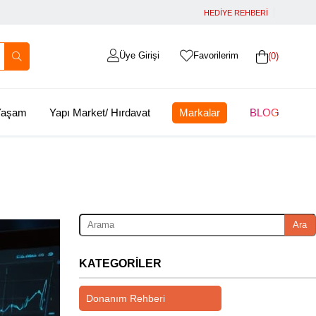
HEDİYE REHBERİ
Üye Girişi
Favorilerim
0
 Yaşam
Yapı Market/ Hırdavat
Markalar
BLOG
Ara
KATEGORILER
Donanım Rehberi