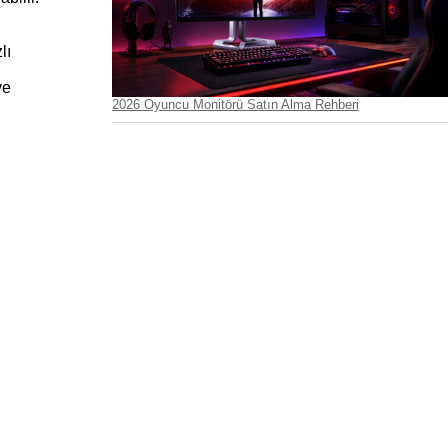
ı 
e 
2026 Oyuncu Monitörü Satın Alma Rehberi