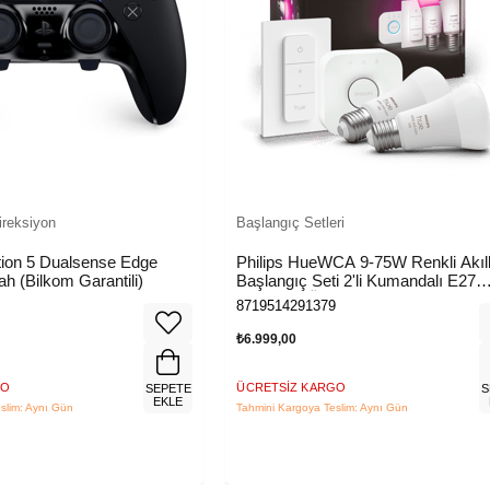
ireksiyon
Başlangıç Setleri
tion 5 Dualsense Edge
Philips HueWCA 9-75W Renkli Akıll
ah (Bilkom Garantili)
Başlangıç Seti 2'li Kumandalı E27
Bluetooth Özellikli
8719514291379
₺6.999,00
GO
ÜCRETSIZ KARGO
SEPETE
S
EKLE
slim: Aynı Gün
Tahmini Kargoya Teslim: Aynı Gün