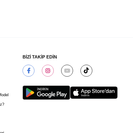
BİZİ TAKİP EDİN
Model
ız?
eri