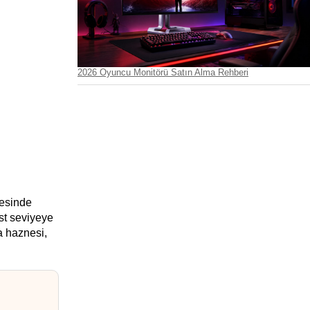
2026 Oyuncu Monitörü Satın Alma Rehberi
esinde 
t seviyeye 
a haznesi, 