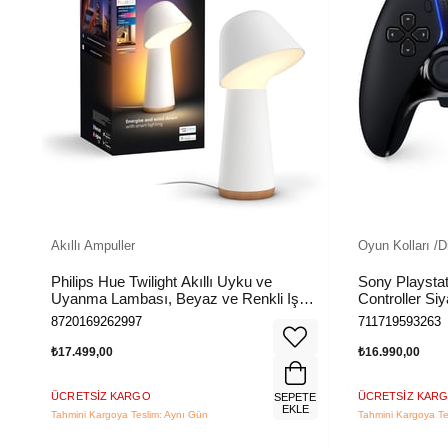
Akıllı Ampuller
Oyun Kolları /D
Philips Hue Twilight Akıllı Uyku ve
Sony Playsta
Uyanma Lambası, Beyaz ve Renkli Işık,
Controller Siy
Alexa, Apple Home ve Google Assistant
8720169262997
711719593263
Uyumlu, Beyaz
₺17.499,00
₺16.990,00
ÜCRETSIZ KARGO
ÜCRETSIZ KAR
TE
SEPETE
E
EKLE
Tahmini Kargoya Teslim: Aynı Gün
Tahmini Kargoya Te