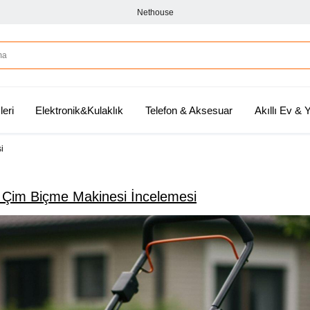
Nethouse
leri
Elektronik&Kulaklık
Telefon & Aksesuar
Akıllı Ev &
i
li Çim Biçme Makinesi İncelemesi