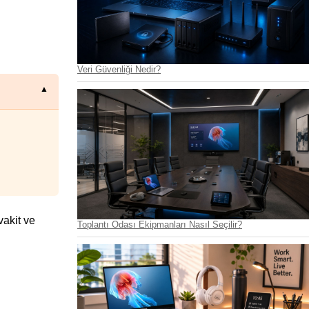
Veri Güvenliği Nedir?
akit ve 
Toplantı Odası Ekipmanları Nasıl Seçilir?