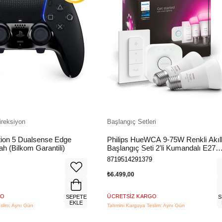
ireksiyon
Başlangıç Setleri
tion 5 Dualsense Edge
Philips HueWCA 9-75W Renkli Akıll
ah (Bilkom Garantili)
Başlangıç Seti 2'li Kumandalı E27
Bluetooth Özellikli
8719514291379
₺6.499,00
GO
ÜCRETSIZ KARGO
SEPETE
S
EKLE
slim: Aynı Gün
Tahmini Kargoya Teslim: Aynı Gün