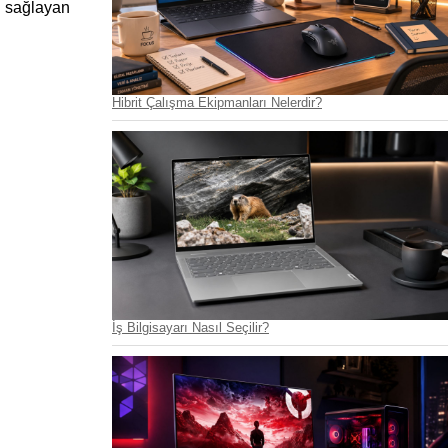
ı sağlayan 
Hibrit Çalışma Ekipmanları Nelerdir?
İş Bilgisayarı Nasıl Seçilir?