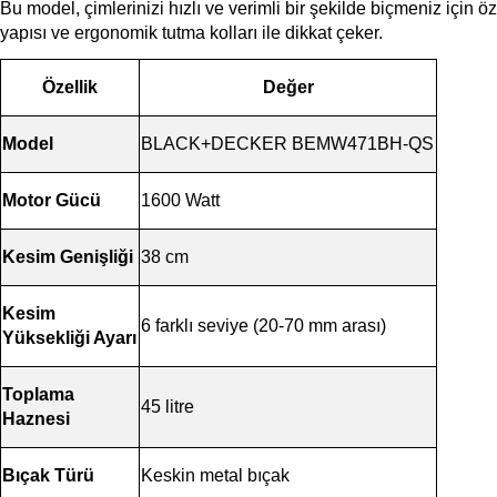
Bu model, çimlerinizi hızlı ve verimli bir şekilde biçmeniz için ö
yapısı ve ergonomik tutma kolları ile dikkat çeker.
Özellik
Değer
Model
BLACK+DECKER BEMW471BH-QS
Motor Gücü
1600 Watt
Kesim Genişliği
38 cm
Kesim 
6 farklı seviye (20-70 mm arası)
Yüksekliği Ayarı
Toplama 
45 litre
Haznesi
Bıçak Türü
Keskin metal bıçak