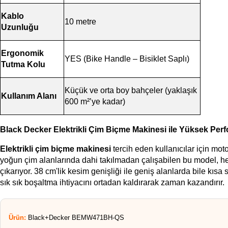
Kablo 
10 metre
Uzunluğu
Ergonomik 
YES (Bike Handle – Bisiklet Saplı)
Tutma Kolu
Küçük ve orta boy bahçeler (yaklaşık 
Kullanım Alanı
600 m²’ye kadar)
Black Decker Elektrikli Çim Biçme Makinesi ile Yüksek Per
Elektrikli çim biçme makinesi
 tercih eden kullanıcılar için m
yoğun çim alanlarında dahi takılmadan çalışabilen bu model, hem
çıkarıyor. 38 cm'lik kesim genişliği ile geniş alanlarda bile kısa 
sık sık boşaltma ihtiyacını ortadan kaldırarak zaman kazandırır.
Ürün:
Black+Decker BEMW471BH-QS