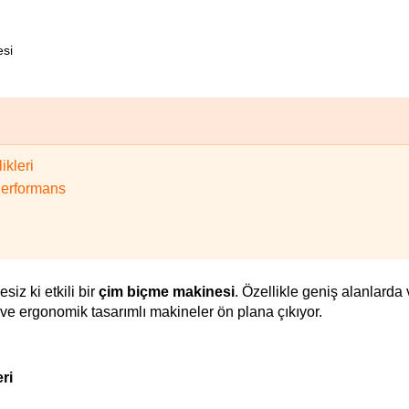
esi
ikleri
Performans
iz ki etkili bir 
çim biçme makinesi
. Özellikle geniş alanlarda v
u ve ergonomik tasarımlı makineler ön plana çıkıyor.
ri