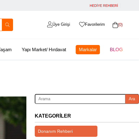
HEDİYE REHBERİ
Üye Girişi
Favorilerim
0
 Yaşam
Yapı Market/ Hırdavat
Markalar
BLOG
Ara
KATEGORILER
Donanım Rehberi