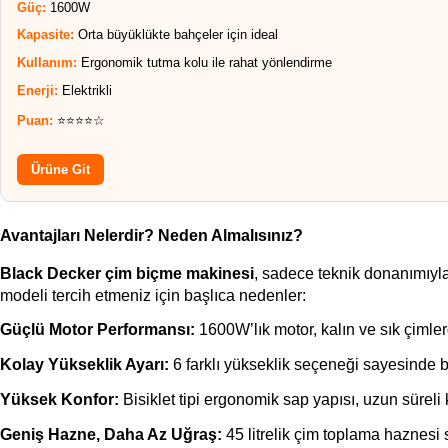
Güç:
1600W
Kapasite:
Orta büyüklükte bahçeler için ideal
Kullanım:
Ergonomik tutma kolu ile rahat yönlendirme
Enerji:
Elektrikli
Puan:
⭐⭐⭐⭐☆
Ürüne Git
Avantajları Nelerdir? Neden Almalısınız?
Black Decker çim biçme makinesi
, sadece teknik donanımıyla 
modeli tercih etmeniz için başlıca nedenler:
Güçlü Motor Performansı:
 1600W’lık motor, kalın ve sık çimler
Kolay Yükseklik Ayarı:
 6 farklı yükseklik seçeneği sayesinde 
Yüksek Konfor:
 Bisiklet tipi ergonomik sap yapısı, uzun sürel
Geniş Hazne, Daha Az Uğraş:
 45 litrelik çim toplama haznes