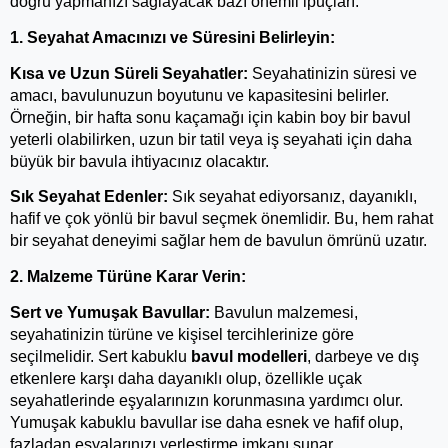
doğru yapmanızı sağlayacak bazı önemli ipuçları:
1. Seyahat Amacınızı ve Süresini Belirleyin:
Kısa ve Uzun Süreli Seyahatler:
 Seyahatinizin süresi ve 
amacı, bavulunuzun boyutunu ve kapasitesini belirler. 
Örneğin, bir hafta sonu kaçamağı için kabin boy bir bavul 
yeterli olabilirken, uzun bir tatil veya iş seyahati için daha 
büyük bir bavula ihtiyacınız olacaktır.
Sık Seyahat Edenler:
 Sık seyahat ediyorsanız, dayanıklı, 
hafif ve çok yönlü bir bavul seçmek önemlidir. Bu, hem rahat 
bir seyahat deneyimi sağlar hem de bavulun ömrünü uzatır.
2. Malzeme Türüne Karar Verin:
Sert ve Yumuşak Bavullar:
 Bavulun malzemesi, 
seyahatinizin türüne ve kişisel tercihlerinize göre 
seçilmelidir. Sert kabuklu
bavul modelleri
, darbeye ve dış 
etkenlere karşı daha dayanıklı olup, özellikle uçak 
seyahatlerinde eşyalarınızın korunmasına yardımcı olur. 
Yumuşak kabuklu bavullar ise daha esnek ve hafif olup, 
fazladan eşyalarınızı yerleştirme imkanı sunar.