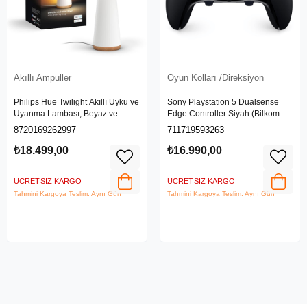
Akıllı Ampuller
Oyun Kolları /Direksiyon
Philips Hue Twilight Akıllı Uyku ve
Sony Playstation 5 Dualsense
Uyanma Lambası, Beyaz ve
Edge Controller Siyah (Bilkom
Renkli Işık, Alexa, Apple Home ve
Garantili)
8720169262997
711719593263
Google Assistant Uyumlu, Beyaz
₺18.499,00
₺16.990,00
ÜCRETSIZ KARGO
ÜCRETSIZ KARGO
Tahmini Kargoya Teslim: Aynı Gün
Tahmini Kargoya Teslim: Aynı Gün