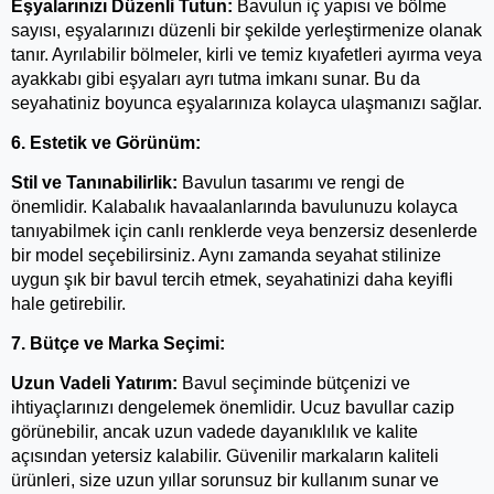
Eşyalarınızı Düzenli Tutun:
 Bavulun iç yapısı ve bölme 
sayısı, eşyalarınızı düzenli bir şekilde yerleştirmenize olanak 
tanır. Ayrılabilir bölmeler, kirli ve temiz kıyafetleri ayırma veya 
ayakkabı gibi eşyaları ayrı tutma imkanı sunar. Bu da 
seyahatiniz boyunca eşyalarınıza kolayca ulaşmanızı sağlar.
6. Estetik ve Görünüm:
Stil ve Tanınabilirlik:
 Bavulun tasarımı ve rengi de 
önemlidir. Kalabalık havaalanlarında bavulunuzu kolayca 
tanıyabilmek için canlı renklerde veya benzersiz desenlerde 
bir model seçebilirsiniz. Aynı zamanda seyahat stilinize 
uygun şık bir bavul tercih etmek, seyahatinizi daha keyifli 
hale getirebilir.
7. Bütçe ve Marka Seçimi:
Uzun Vadeli Yatırım:
 Bavul seçiminde bütçenizi ve 
ihtiyaçlarınızı dengelemek önemlidir. Ucuz bavullar cazip 
görünebilir, ancak uzun vadede dayanıklılık ve kalite 
açısından yetersiz kalabilir. Güvenilir markaların kaliteli 
ürünleri, size uzun yıllar sorunsuz bir kullanım sunar ve 