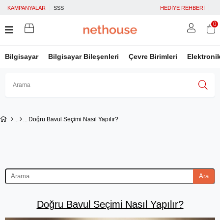
KAMPANYALAR
SSS
HEDİYE REHBERİ
0
Bilgisayar
Bilgisayar Bileşenleri
Çevre Birimleri
Elektroni
Üye Girişi
Üye Ol
Facebook İle Bağlan
Doğru Bavul Seçimi Nasıl Yapılır?
Google İle Bağlan
Ara
Doğru Bavul Seçimi Nasıl Yapılır?