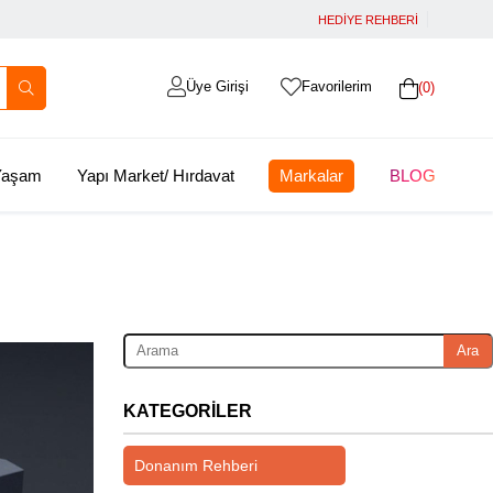
HEDİYE REHBERİ
Üye Girişi
Favorilerim
0
 Yaşam
Yapı Market/ Hırdavat
Markalar
BLOG
Ara
KATEGORILER
Donanım Rehberi