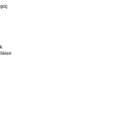
güç 
k 
kleri 