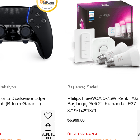
ireksiyon
Başlangıç Setleri
tion 5 Dualsense Edge
Philips HueWCA 9-75W Renkli Akıll
ah (Bilkom Garantili)
Başlangıç Seti 2'li Kumandalı E27
Bluetooth Özellikli
8719514291379
₺6.999,00
GO
ÜCRETSIZ KARGO
SEPETE
S
EKLE
slim: Aynı Gün
Tahmini Kargoya Teslim: Aynı Gün