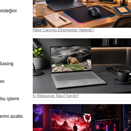
esteğini 
Hibrit Çalışma Ekipmanları Nelerdir?
iasing 
sı 
İş Bilgisayarı Nasıl Seçilir?
bu işlemi 
ini azaltır.