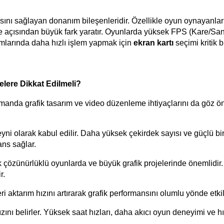
masını sağlayan donanım bileşenleridir. Özellikle oyun oynayanlar 
lite açısından büyük fark yaratır. Oyunlarda yüksek FPS (Kare/San
mlarında daha hızlı işlem yapmak için
 ekran kartı 
seçimi kritik b
lere Dikkat Edilmeli?
manda grafik tasarım ve video düzenleme ihtiyaçlarını da göz ö
beyni olarak kabul edilir. Daha yüksek çekirdek sayısı ve güçlü b
ns sağlar.
sek çözünürlüklü oyunlarda ve büyük grafik projelerinde önemlidir
r.
eri aktarım hızını artırarak grafik performansını olumlu yönde etkil
ızını belirler. Yüksek saat hızları, daha akıcı oyun deneyimi ve hız