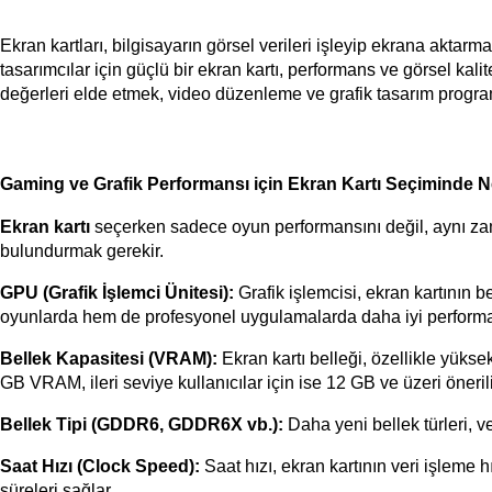
Ekran kartları, bilgisayarın görsel verileri işleyip ekrana aktar
tasarımcılar için güçlü bir ekran kartı, performans ve görsel ka
değerleri elde etmek, video düzenleme ve grafik tasarım progra
Gaming ve Grafik Performansı için Ekran Kartı Seçiminde Ne
Ekran kartı
 seçerken sadece oyun performansını değil, aynı za
bulundurmak gerekir. 
GPU (Grafik İşlemci Ünitesi):
 Grafik işlemcisi, ekran kartının 
oyunlarda hem de profesyonel uygulamalarda daha iyi performa
Bellek Kapasitesi (VRAM):
 Ekran kartı belleği, özellikle yük
GB VRAM, ileri seviye kullanıcılar için ise 12 GB ve üzeri önerili
Bellek Tipi (GDDR6, GDDR6X vb.):
 Daha yeni bellek türleri, v
Saat Hızı (Clock Speed):
 Saat hızı, ekran kartının veri işleme h
süreleri sağlar.