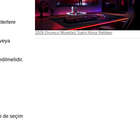
terlere 
2026 Oyuncu Monitörü Satın Alma Rehberi
veya 
ilmelidir. 
i de seçim 