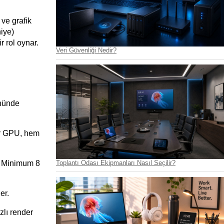
ve grafik 
iye) 
ir rol oynar.
Veri Güvenliği Nedir?
nünde 
ir GPU, hem 
Toplantı Odası Ekipmanları Nasıl Seçilir?
. Minimum 8 
er.
lı render 