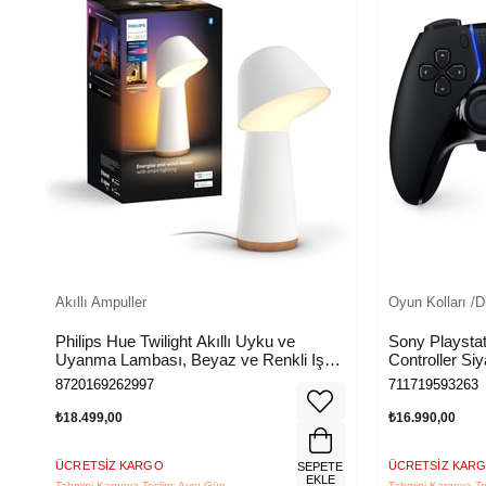
Akıllı Ampuller
Oyun Kolları /D
Philips Hue Twilight Akıllı Uyku ve
Sony Playsta
Uyanma Lambası, Beyaz ve Renkli Işık,
Controller Siy
Alexa, Apple Home ve Google Assistant
8720169262997
711719593263
Uyumlu, Beyaz
₺18.499,00
₺16.990,00
ÜCRETSIZ KARGO
ÜCRETSIZ KAR
TE
SEPETE
E
EKLE
Tahmini Kargoya Teslim: Aynı Gün
Tahmini Kargoya Te