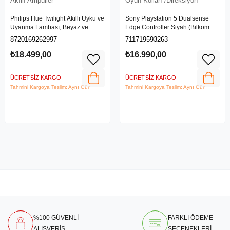
Akıllı Ampuller
Oyun Kolları /Direksiyon
Philips Hue Twilight Akıllı Uyku ve
Sony Playstation 5 Dualsense
Uyanma Lambası, Beyaz ve
Edge Controller Siyah (Bilkom
Renkli Işık, Alexa, Apple Home ve
Garantili)
8720169262997
711719593263
Google Assistant Uyumlu, Beyaz
₺18.499,00
₺16.990,00
ÜCRETSIZ KARGO
ÜCRETSIZ KARGO
Tahmini Kargoya Teslim: Aynı Gün
Tahmini Kargoya Teslim: Aynı Gün
%100 GÜVENLİ
FARKLI ÖDEME
ALIŞVERİŞ
SEÇENEKLERİ