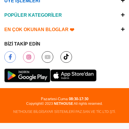
ÜYE İŞLEMLERİ
POPÜLER KATEGORİLER
EN ÇOK OKUNAN BLOGLAR ❤️
BİZİ TAKİP EDİN
Pazartesi-Cuma
08:30-17:30
Copyright© 2023
NETHOUSE
All rights reserved.
NETHOUSE BİLGİSAYAR SİSTEMLERİ PAZ.SAN.VE TİC.LTD.ŞTİ.