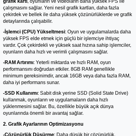
grafik kartı
, oyunların ve videoların daha yüksek FPS ile 
çalışmasını sağlar. Yeni nesil grafik kartları, daha fazla 
çekirdek ve bellek ile daha yüksek çözünürlüklerde ve grafik 
detaylarında çalışabilir.
-İşlemci (CPU) Yükseltmesi
: Oyun ve uygulamalarda daha 
yüksek FPS elde etmek için güçlü bir işlemciye ihtiyaç 
vardır. Çok çekirdekli ve yüksek saat hızına sahip işlemciler, 
oyunların daha hızlı ve verimli çalışmasını sağlar.
-RAM Artırımı
: Yeterli miktarda ve hızlı RAM, oyun 
performansını doğrudan etkiler. 8GB RAM genellikle 
minimum gereksinimdir, ancak 16GB veya daha fazla RAM, 
daha iyi performans sunar.
-SSD Kullanımı
: Sabit disk yerine SSD (Solid State Drive) 
kullanmak, oyunların ve uygulamaların daha hızlı 
yüklenmesini sağlar. Bu, özellikle büyük açık dünya 
oyunlarında önemli bir avantaj sağlar.
2. Grafik Ayarlarının Optimizasyonu
-Çözünürlük Düşürme
: Daha düşük bir çözünürlük, 