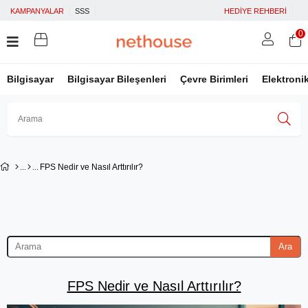
KAMPANYALAR
SSS
HEDİYE REHBERİ
0
Bilgisayar
Bilgisayar Bileşenleri
Çevre Birimleri
Elektroni
Üye Girişi
Üye Ol
Facebook İle Bağlan
FPS Nedir ve Nasıl Arttırılır?
Google İle Bağlan
Ara
FPS Nedir ve Nasıl Arttırılır?