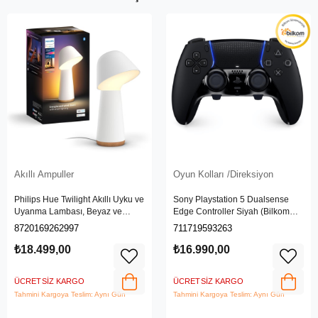
Akıllı Ampuller
Oyun Kolları /Direksiyon
Philips Hue Twilight Akıllı Uyku ve
Sony Playstation 5 Dualsense
Uyanma Lambası, Beyaz ve
Edge Controller Siyah (Bilkom
Renkli Işık, Alexa, Apple Home ve
Garantili)
8720169262997
711719593263
Google Assistant Uyumlu, Beyaz
₺18.499,00
₺16.990,00
ÜCRETSIZ KARGO
ÜCRETSIZ KARGO
Tahmini Kargoya Teslim: Aynı Gün
Tahmini Kargoya Teslim: Aynı Gün