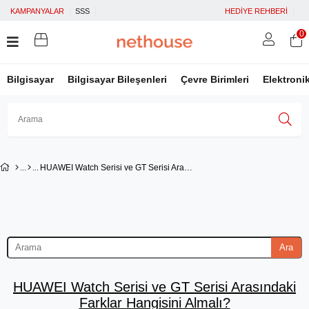
KAMPANYALAR
SSS
HEDİYE REHBERİ
0
Bilgisayar
Bilgisayar Bileşenleri
Çevre Birimleri
Elektroni
Üye Girişi
Üye Ol
Facebook İle Bağlan
HUAWEI Watch Serisi ve GT Serisi Arasındaki Farklar Hangisini Almalı?
Google İle Bağlan
Ara
HUAWEI Watch Serisi ve GT Serisi Arasındaki
Farklar Hangisini Almalı?