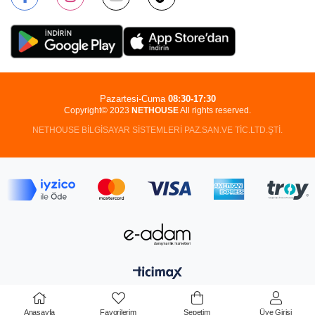
Pazartesi-Cuma
08:30-17:30
Copyright© 2023
NETHOUSE
All rights reserved.
NETHOUSE BİLGİSAYAR SİSTEMLERİ PAZ.SAN.VE TİC.LTD.ŞTİ.
Anasayfa
Favorilerim
Sepetim
Üye Girişi