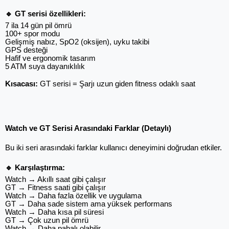
🔹 GT serisi özellikleri:
7 ila 14 gün pil ömrü
100+ spor modu
Gelişmiş nabız, SpO2 (oksijen), uyku takibi
GPS desteği
Hafif ve ergonomik tasarım
5 ATM suya dayanıklılık
Kısacası:
 GT serisi = Şarjı uzun giden fitness odaklı saat
Watch ve GT Serisi Arasındaki Farklar (Detaylı)
Bu iki seri arasındaki farklar kullanıcı deneyimini doğrudan etkiler.
🔹 Karşılaştırma:
Watch → Akıllı saat gibi çalışır
GT → Fitness saati gibi çalışır
Watch → Daha fazla özellik ve uygulama
GT → Daha sade sistem ama yüksek performans
Watch → Daha kısa pil süresi
GT → Çok uzun pil ömrü
Watch → Daha pahalı olabilir