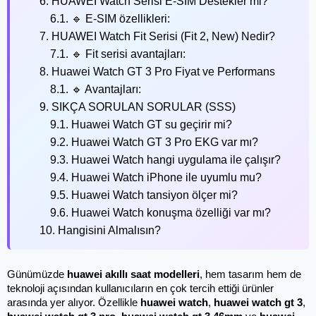
6. HUAWEI Watch Serisi E-SIM Destekler mi?
6.1. 🔹 E-SIM özellikleri:
7. HUAWEI Watch Fit Serisi (Fit 2, New) Nedir?
7.1. 🔹 Fit serisi avantajları:
8. Huawei Watch GT 3 Pro Fiyat ve Performans
8.1. 🔹 Avantajları:
9. SIKÇA SORULAN SORULAR (SSS)
9.1. Huawei Watch GT su geçirir mi?
9.2. Huawei Watch GT 3 Pro EKG var mı?
9.3. Huawei Watch hangi uygulama ile çalışır?
9.4. Huawei Watch iPhone ile uyumlu mu?
9.5. Huawei Watch tansiyon ölçer mi?
9.6. Huawei Watch konuşma özelliği var mı?
10. Hangisini Almalısın?
Günümüzde 
huawei akıllı saat modelleri
, hem tasarım hem de 
teknoloji açısından kullanıcıların en çok tercih ettiği ürünler 
arasında yer alıyor. Özellikle 
huawei watch
, 
huawei watch gt 3
, 