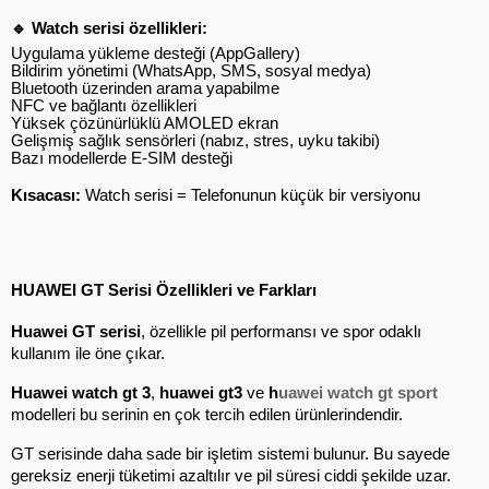
🔹 Watch serisi özellikleri:
Uygulama yükleme desteği (AppGallery)
Bildirim yönetimi (WhatsApp, SMS, sosyal medya)
Bluetooth üzerinden arama yapabilme
NFC ve bağlantı özellikleri
Yüksek çözünürlüklü AMOLED ekran
Gelişmiş sağlık sensörleri (nabız, stres, uyku takibi)
Bazı modellerde E-SIM desteği
Kısacası:
 Watch serisi = Telefonunun küçük bir versiyonu
HUAWEI GT Serisi Özellikleri ve Farkları
Huawei GT serisi
, özellikle pil performansı ve spor odaklı 
kullanım ile öne çıkar.
Huawei watch gt 3
, 
huawei gt3
 ve 
h
uawei watch gt sport
modelleri bu serinin en çok tercih edilen ürünlerindendir.
GT serisinde daha sade bir işletim sistemi bulunur. Bu sayede 
gereksiz enerji tüketimi azaltılır ve pil süresi ciddi şekilde uzar.