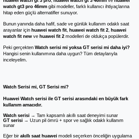
huawei watch gt 3 pro
, 
huawei watch gt 3 46mm
 ve 
huawei 
watch gt3 pro 46mm
 gibi modeller, farklı kullanıcı ihtiyaçlarına 
hitap eden güçlü alternatifler sunuyor.
Bunun yanında daha hafif, sade ve günlük kullanım odaklı saat 
arayanlar için 
huawei watch fit
, 
huawei watch fit 2
, 
huawei 
watch fit new
 ve 
huawei fit 2
 modelleri de oldukça popülerdir.
Peki gerçekten 
Watch serisi mi yoksa GT serisi mi daha iyi?
Hangisi senin kullanımına daha uygun? Tüm detaylarıyla 
inceleyelim.
Watch Serisi mi, GT Serisi mi?
Huawei Watch serisi ile GT serisi arasındaki en büyük fark 
kullanım amacıdır.
Watch serisi
 → Tam kapsamlı akıllı saat deneyimi sunar
GT serisi
 → Uzun pil ömrü + spor ve sağlık odaklı kullanım 
sunar
Eğer bir
akıllı saat huawei
modeli seçerken önceliğin uygulama 