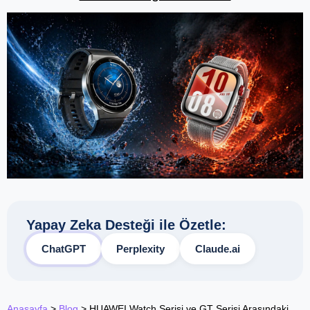
Yapay Zeka Desteği ile Özetle:
ChatGPT
Perplexity
Claude.ai
Anasayfa
>
Blog
>
HUAWEI Watch Serisi ve GT Serisi Arasındaki