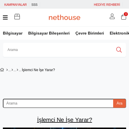
KAMPANYALAR
SSS
HEDİYE REHBERİ
0
Bilgisayar
Bilgisayar Bileşenleri
Çevre Birimleri
Elektroni
Üye Girişi
Üye Ol
Facebook İle Bağlan
İşlemci Ne İşe Yarar?
Google İle Bağlan
Ara
İşlemci Ne İşe Yarar?