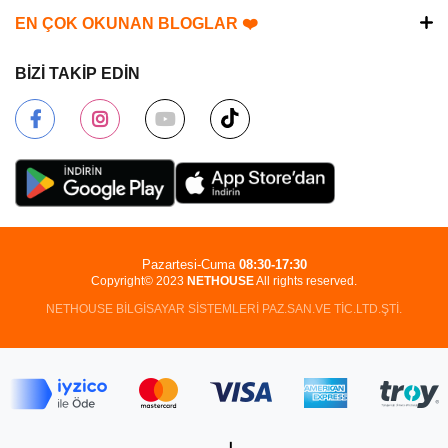
EN ÇOK OKUNAN BLOGLAR ❤️
BİZİ TAKİP EDİN
Pazartesi-Cuma
08:30-17:30
Copyright© 2023
NETHOUSE
All rights reserved.
NETHOUSE BİLGİSAYAR SİSTEMLERİ PAZ.SAN.VE TİC.LTD.ŞTİ.