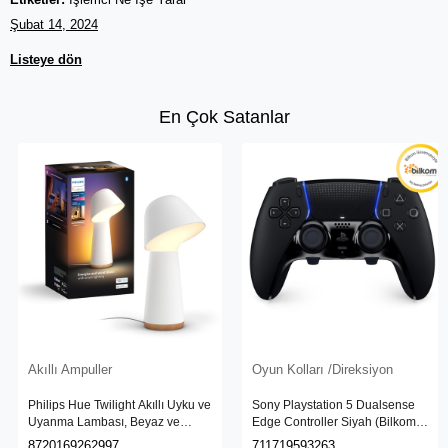
Şubat 14, 2024
Listeye dön
En Çok Satanlar
Akıllı Ampuller
Oyun Kolları /Direksiyon
Philips Hue Twilight Akıllı Uyku ve
Sony Playstation 5 Dualsense
Uyanma Lambası, Beyaz ve
Edge Controller Siyah (Bilkom
Renkli Işık, Alexa, Apple Home ve
Garantili)
8720169262997
711719593263