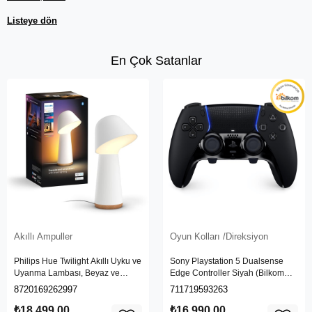
Listeye dön
En Çok Satanlar
Akıllı Ampuller
Oyun Kolları /Direksiyon
Philips Hue Twilight Akıllı Uyku ve
Sony Playstation 5 Dualsense
Uyanma Lambası, Beyaz ve
Edge Controller Siyah (Bilkom
Renkli Işık, Alexa, Apple Home ve
Garantili)
8720169262997
711719593263
Google Assistant Uyumlu, Beyaz
₺18.499,00
₺16.990,00