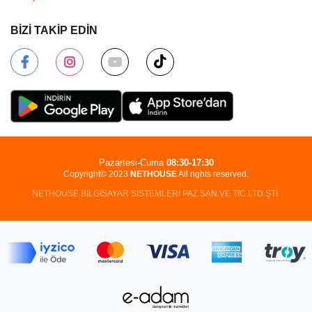
BİZİ TAKİP EDİN
Pazartesi-Cuma
08:30-17:30
Copyright© 2023
NETHOUSE
All rights reserved.
NETHOUSE BİLGİSAYAR SİSTEMLERİ PAZ.SAN.VE TİC.LTD.ŞTİ.