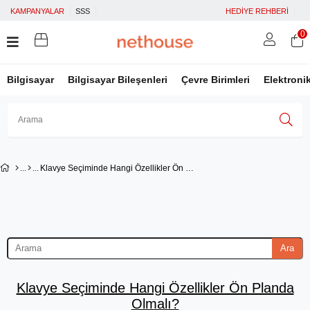
KAMPANYALAR
SSS
HEDİYE REHBERİ
0
Bilgisayar
Bilgisayar Bileşenleri
Çevre Birimleri
Elektroni
Üye Girişi
Üye Ol
Facebook İle Bağlan
Klavye Seçiminde Hangi Özellikler Ön Planda Olmalı?
Google İle Bağlan
Ara
Klavye Seçiminde Hangi Özellikler Ön Planda
Olmalı?