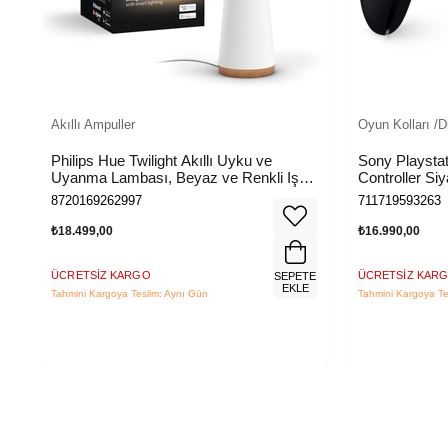
Akıllı Ampuller
Oyun Kolları /D
Philips Hue Twilight Akıllı Uyku ve
Sony Playsta
Uyanma Lambası, Beyaz ve Renkli Işık,
Controller Siy
Alexa, Apple Home ve Google Assistant
8720169262997
711719593263
Uyumlu, Beyaz
₺18.499,00
₺16.990,00
ÜCRETSIZ KARGO
ÜCRETSIZ KAR
TE
SEPETE
E
EKLE
Tahmini Kargoya Teslim: Aynı Gün
Tahmini Kargoya Te