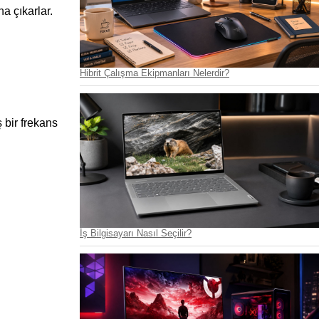
a çıkarlar.
Hibrit Çalışma Ekipmanları Nelerdir?
bir frekans 
İş Bilgisayarı Nasıl Seçilir?