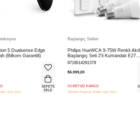
ireksiyon
Başlangıç Setleri
tion 5 Dualsense Edge
Philips HueWCA 9-75W Renkli Akıll
ah (Bilkom Garantili)
Başlangıç Seti 2'li Kumandalı E27
Bluetooth Özellikli
8719514291379
₺6.999,00
GO
ÜCRETSIZ KARGO
SEPETE
S
EKLE
slim: Aynı Gün
Tahmini Kargoya Teslim: Aynı Gün