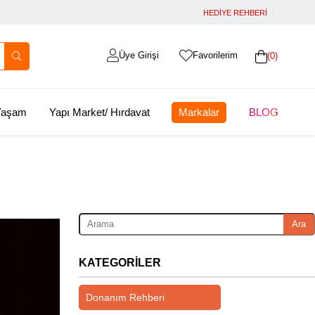
HEDİYE REHBERİ
Üye Girişi
Favorilerim
0
 Yaşam
Yapı Market/ Hırdavat
Markalar
BLOG
Ara
KATEGORILER
Donanım Rehberi