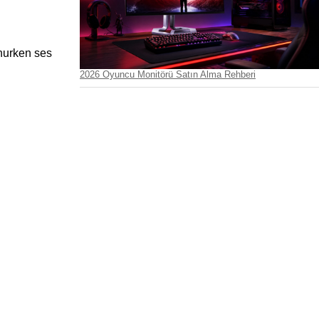
nurken ses 
2026 Oyuncu Monitörü Satın Alma Rehberi