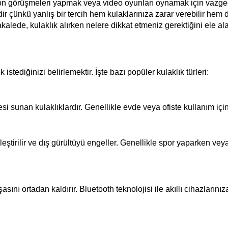
fon görüşmeleri yapmak veya video oyunları oynamak için vazgeç
r çünkü yanlış bir tercih hem kulaklarınıza zarar verebilir hem d
alede, kulaklık alırken nelere dikkat etmeniz gerektiğini ele al
 istediğinizi belirlemektir. İşte bazı popüler kulaklık türleri:
esi sunan kulaklıklardır. Genellikle evde veya ofiste kullanım iç
erleştirilir ve dış gürültüyü engeller. Genellikle spor yaparken vey
nı ortadan kaldırır. Bluetooth teknolojisi ile akıllı cihazlarınıza