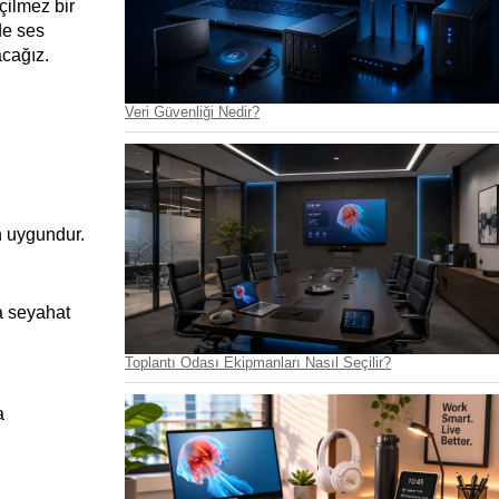
ilmez bir 
e ses 
acağız.
Veri Güvenliği Nedir?
in uygundur.
a seyahat 
Toplantı Odası Ekipmanları Nasıl Seçilir?
 