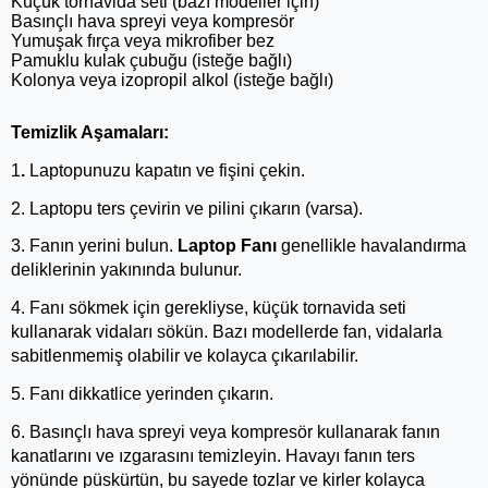
Küçük tornavida seti (bazı modeller için)
Basınçlı hava spreyi veya kompresör
Yumuşak fırça veya mikrofiber bez
Pamuklu kulak çubuğu (isteğe bağlı)
Kolonya veya izopropil alkol (isteğe bağlı)
Temizlik Aşamaları:
1
. 
Laptopunuzu kapatın ve fişini çekin.
2. Laptopu ters çevirin ve pilini çıkarın (varsa).
3. Fanın yerini bulun. 
Laptop Fanı
 genellikle havalandırma 
deliklerinin yakınında bulunur.
4. Fanı sökmek için gerekliyse, küçük tornavida seti 
kullanarak vidaları sökün. Bazı modellerde fan, vidalarla 
sabitlenmemiş olabilir ve kolayca çıkarılabilir.
5. Fanı dikkatlice yerinden çıkarın.
6. Basınçlı hava spreyi veya kompresör kullanarak fanın 
kanatlarını ve ızgarasını temizleyin. Havayı fanın ters 
yönünde püskürtün, bu sayede tozlar ve kirler kolayca 