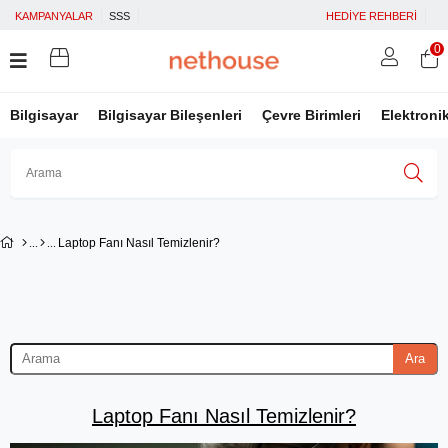
KAMPANYALAR
SSS
HEDİYE REHBERİ
0
Bilgisayar
Bilgisayar Bileşenleri
Çevre Birimleri
Elektroni
Üye Girişi
Üye Ol
Facebook İle Bağlan
Laptop Fanı Nasıl Temizlenir?
Google İle Bağlan
Ara
Laptop Fanı Nasıl Temizlenir?