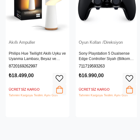
Akıllı Ampuller
Oyun Kolları /Direksiyon
Philips Hue Twilight Akıllı Uyku ve
Sony Playstation 5 Dualsense
Uyanma Lambası, Beyaz ve
Edge Controller Siyah (Bilkom
Renkli Işık, Alexa, Apple Home ve
Garantili)
8720169262997
711719593263
Google Assistant Uyumlu, Beyaz
₺18.499,00
₺16.990,00
ÜCRETSIZ KARGO
ÜCRETSIZ KARGO
Tahmini Kargoya Teslim: Aynı Gün
Tahmini Kargoya Teslim: Aynı Gün