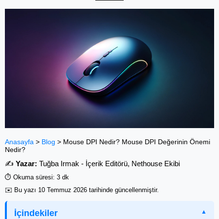
Anasayfa
>
Blog
>
Mouse DPI Nedir? Mouse DPI Değerinin Önemi
Nedir?
✍️
Yazar:
Tuğba Irmak - İçerik Editörü, Nethouse Ekibi
⏱️ Okuma süresi: 3 dk
✉️ Bu yazı
10 Temmuz 2026
tarihinde güncellenmiştir.
İçindekiler