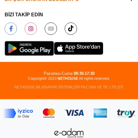
BİZİ TAKİP EDİN
Pazartesi-Cuma
08:30-17:30
Copyright© 2023
NETHOUSE
All rights reserved.
NETHOUSE BİLGİSAYAR SİSTEMLERİ PAZ.SAN.VE TİC.LTD.ŞTİ.