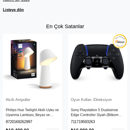
Listeye dön
En Çok Satanlar
Akıllı Ampuller
Oyun Kolları /Direksiyon
Philips Hue Twilight Akıllı Uyku ve
Sony Playstation 5 Dualsense
Uyanma Lambası, Beyaz ve
Edge Controller Siyah (Bilkom
Renkli Işık, Alexa, Apple Home ve
Garantili)
8720169262997
711719593263
Google Assistant Uyumlu, Beyaz