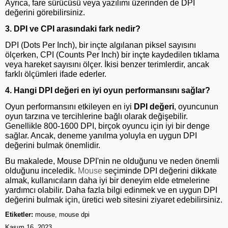
Ayrıca, fare sürücüsü veya yazılımı üzerinden de DPI
değerini görebilirsiniz.
3. DPI ve CPI arasındaki fark nedir?
DPI (Dots Per Inch), bir inçte algılanan piksel sayısını
ölçerken, CPI (Counts Per Inch) bir inçte kaydedilen tıklama
veya hareket sayısını ölçer. İkisi benzer terimlerdir, ancak
farklı ölçümleri ifade ederler.
4. Hangi DPI değeri en iyi oyun performansını sağlar?
Oyun performansını etkileyen en iyi
DPI değeri
, oyuncunun
oyun tarzına ve tercihlerine bağlı olarak değişebilir.
Genellikle 800-1600 DPI, birçok oyuncu için iyi bir denge
sağlar. Ancak, deneme yanılma yoluyla en uygun DPI
değerini bulmak önemlidir.
Bu makalede, Mouse DPI'nin ne olduğunu ve neden önemli
olduğunu inceledik.
Mouse
seçiminde DPI değerini dikkate
almak, kullanıcıların daha iyi bir deneyim elde etmelerine
yardımcı olabilir. Daha fazla bilgi edinmek ve en uygun DPI
değerini bulmak için, üretici web sitesini ziyaret edebilirsiniz.
Etiketler:
mouse, mouse dpi
Kasım 16, 2023