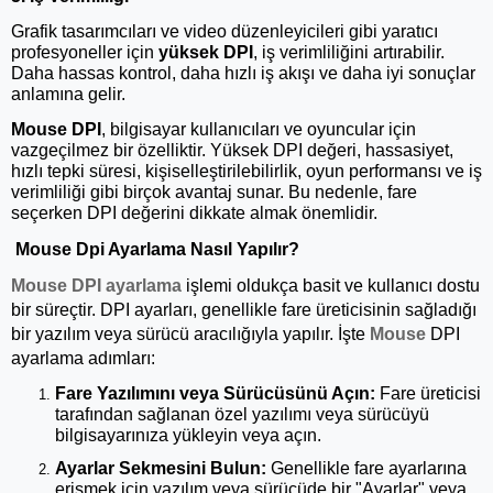
Grafik tasarımcıları ve video düzenleyicileri gibi yaratıcı
profesyoneller için
yüksek DPI
, iş verimliliğini artırabilir.
Daha hassas kontrol, daha hızlı iş akışı ve daha iyi sonuçlar
anlamına gelir.
Mouse DPI
, bilgisayar kullanıcıları ve oyuncular için
vazgeçilmez bir özelliktir. Yüksek DPI değeri, hassasiyet,
hızlı tepki süresi, kişiselleştirilebilirlik, oyun performansı ve iş
verimliliği gibi birçok avantaj sunar. Bu nedenle, fare
seçerken DPI değerini dikkate almak önemlidir.
Mouse Dpi Ayarlama Nasıl Yapılır?
Mouse DPI ayarlama
işlemi oldukça basit ve kullanıcı dostu
bir süreçtir. DPI ayarları, genellikle fare üreticisinin sağladığı
bir yazılım veya sürücü aracılığıyla yapılır. İşte
Mouse
DPI
ayarlama adımları:
Fare Yazılımını veya Sürücüsünü Açın:
Fare üreticisi
tarafından sağlanan özel yazılımı veya sürücüyü
bilgisayarınıza yükleyin veya açın.
Ayarlar Sekmesini Bulun:
Genellikle fare ayarlarına
erişmek için yazılım veya sürücüde bir "Ayarlar" veya