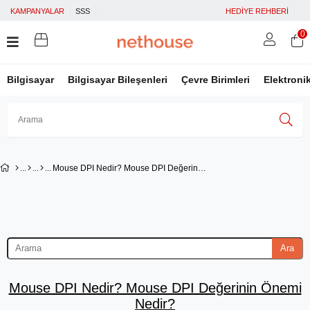
KAMPANYALAR
SSS
HEDİYE REHBERİ
0
Bilgisayar
Bilgisayar Bileşenleri
Çevre Birimleri
Elektroni
Üye Girişi
Üye Ol
Facebook İle Bağlan
Mouse DPI Nedir? Mouse DPI Değerinin Önemi Nedir?
Google İle Bağlan
Ara
Mouse DPI Nedir? Mouse DPI Değerinin Önemi
Nedir?