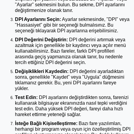
"Ayarlar" sekmesini bulun. Bu sekme, DPI ayarlarını
değiştirmenize olanak tanır.
DPI Ayarlarını Seçin:
Ayarlar sekmesinde, "DPI" veya
"Hassasiyet" gibi bir seçeneği bulmalısınız. Bu
seçeneği tıklayarak DPI ayarlarına erişebilirsiniz.
DPI Değerini Değiştirin:
DPI değerini artırmak veya
azaltmak için genellikle bir kaydırıcı veya açılır menü
kullanabilirsiniz. Bazı fareler, farklı DPI profilleri
arasında geçiş yapmanıza olanak tanır, bu nedenle
tercih ettiğiniz DPI değerini seçin.
Değişiklikleri Kaydedin:
DPI değerini ayarladıktan
sonra, genellikle "Kaydet" veya "Uygula" düğmesini
tıklamanız gerekir. Bu, yeni DPI ayarlarını fareye
yükler.
Test Edin:
DPI ayarlarını değiştirdikten sonra, farenizi
kullanarak bilgisayar ekranınızda nasıl tepki verdiğini
test edin. Daha yüksek DPI değeri, fareyi daha hızlı
hareket ettirme yeteneği sağlar.
İsteğe Bağlı Kişiselleştirme:
Bazı fare yazılımları,
herhangi bir program veya oyun için özelleştirilmiş DPI