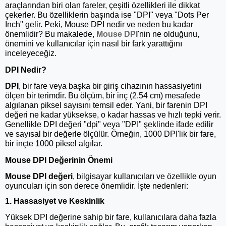
araçlarından biri olan fareler, çeşitli özellikleri ile dikkat
çekerler. Bu özelliklerin başında ise "DPI" veya "Dots Per
Inch" gelir. Peki, Mouse DPI nedir ve neden bu kadar
önemlidir? Bu makalede,
Mouse DPI
'nin ne olduğunu,
önemini ve kullanıcılar için nasıl bir fark yarattığını
inceleyeceğiz.
DPI Nedir?
DPI
, bir fare veya başka bir giriş cihazının hassasiyetini
ölçen bir terimdir. Bu ölçüm, bir inç (2.54 cm) mesafede
algılanan piksel sayısını temsil eder. Yani, bir farenin DPI
değeri ne kadar yüksekse, o kadar hassas ve hızlı tepki verir.
Genellikle DPI değeri "dpi" veya "DPI" şeklinde ifade edilir
ve sayısal bir değerle ölçülür. Örneğin, 1000 DPI'lik bir fare,
bir inçte 1000 piksel algılar.
Mouse DPI Değerinin Önemi
Mouse DPI değeri
, bilgisayar kullanıcıları ve özellikle oyun
oyuncuları için son derece önemlidir. İşte nedenleri:
1. Hassasiyet ve Keskinlik
Yüksek DPI değerine sahip bir fare, kullanıcılara daha fazla