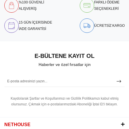
%100 GÜVENLİ
FARKLI ÖDEME
ALIŞVERİŞ
SEÇENEKLERİ
15 GÜN İÇERİSİNDE
ÜCRETSİZ KARGO
İADE GARANTİSİ
E-BÜLTENE KAYIT OL
Haberler ve özel fırsatlar için
Kaydolarak Şartlar ve Koşullarımızı ve Gizlilik Politikamızı kabul etmiş
olursunuz.
Çıkmak için e-postalarımızdaki Aboneliği İptal Et’i tıklayın.
NETHOUSE