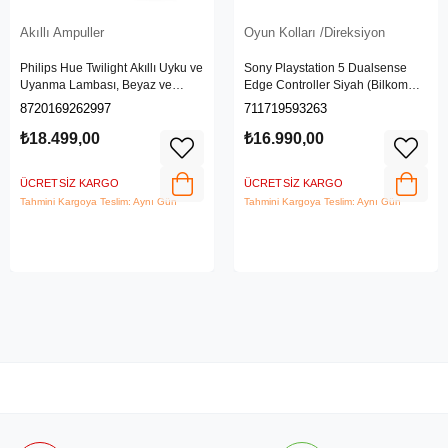
Akıllı Ampuller
Oyun Kolları /Direksiyon
Philips Hue Twilight Akıllı Uyku ve
Sony Playstation 5 Dualsense
Uyanma Lambası, Beyaz ve
Edge Controller Siyah (Bilkom
Renkli Işık, Alexa, Apple Home ve
Garantili)
8720169262997
711719593263
Google Assistant Uyumlu, Beyaz
₺18.499,00
₺16.990,00
ÜCRETSIZ KARGO
ÜCRETSIZ KARGO
Tahmini Kargoya Teslim: Aynı Gün
Tahmini Kargoya Teslim: Aynı Gün