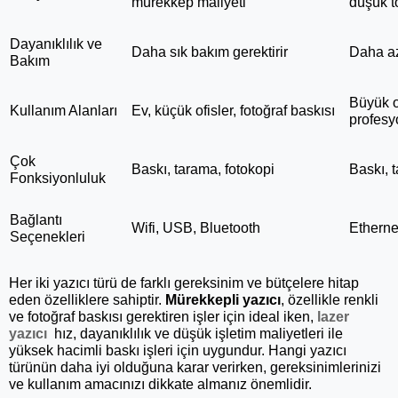
mürekkep maliyeti
düşük t
Dayanıklılık ve 
Daha sık bakım gerektirir
Daha az
Bakım
Büyük of
Kullanım Alanları
Ev, küçük ofisler, fotoğraf baskısı
profesy
Çok 
Baskı, tarama, fotokopi
Baskı, 
Fonksiyonluluk
Bağlantı 
Wifi, USB, Bluetooth
Etherne
Seçenekleri
Her iki yazıcı türü de farklı gereksinim ve bütçelere hitap 
eden özelliklere sahiptir. 
Mürekkepli yazıcı
, özellikle renkli 
ve fotoğraf baskısı gerektiren işler için ideal iken,
lazer 
yazıcı
 hız, dayanıklılık ve düşük işletim maliyetleri ile 
yüksek hacimli baskı işleri için uygundur. Hangi yazıcı 
türünün daha iyi olduğuna karar verirken, gereksinimlerinizi 
ve kullanım amacınızı dikkate almanız önemlidir.