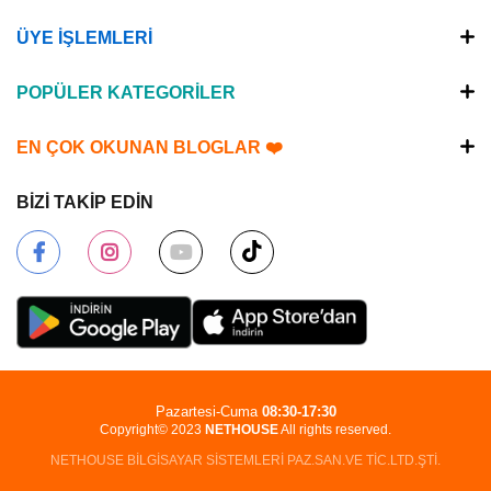
ÜYE İŞLEMLERİ
POPÜLER KATEGORİLER
EN ÇOK OKUNAN BLOGLAR ❤️
BİZİ TAKİP EDİN
Pazartesi-Cuma
08:30-17:30
Copyright© 2023
NETHOUSE
All rights reserved.
NETHOUSE BİLGİSAYAR SİSTEMLERİ PAZ.SAN.VE TİC.LTD.ŞTİ.