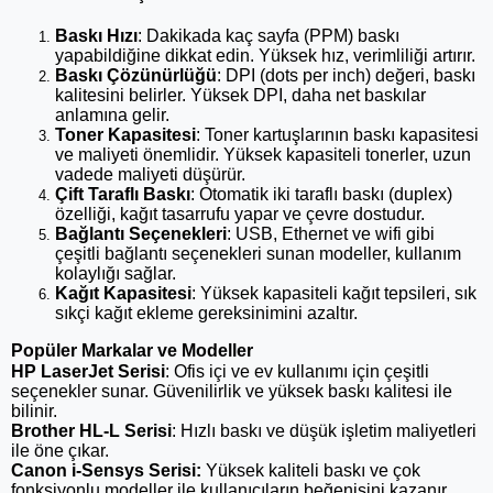
Baskı Hızı
: Dakikada kaç sayfa (PPM) baskı 
yapabildiğine dikkat edin. Yüksek hız, verimliliği artırır.
Baskı Çözünürlüğü
: DPI (dots per inch) değeri, baskı 
kalitesini belirler. Yüksek DPI, daha net baskılar 
anlamına gelir.
Toner Kapasitesi
: Toner kartuşlarının baskı kapasitesi 
ve maliyeti önemlidir. Yüksek kapasiteli tonerler, uzun 
vadede maliyeti düşürür.
Çift Taraflı Baskı
: Otomatik iki taraflı baskı (duplex) 
özelliği, kağıt tasarrufu yapar ve çevre dostudur.
Bağlantı Seçenekleri
: USB, Ethernet ve wifi gibi 
çeşitli bağlantı seçenekleri sunan modeller, kullanım 
kolaylığı sağlar.
Kağıt Kapasitesi
: Yüksek kapasiteli kağıt tepsileri, sık 
sıkçi kağıt ekleme gereksinimini azaltır.
Popüler Markalar ve Modeller
HP LaserJet Serisi
: Ofis içi ve ev kullanımı için çeşitli 
seçenekler sunar. Güvenilirlik ve yüksek baskı kalitesi ile 
bilinir.
Brother HL-L Serisi
: Hızlı baskı ve düşük işletim maliyetleri 
ile öne çıkar.
Canon i-Sensys Serisi:
 Yüksek kaliteli baskı ve çok 
fonksiyonlu modeller ile kullanıcıların beğenisini kazanır.