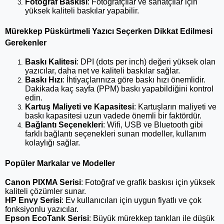
Fotoğraf Baskısı
: Fotoğrafçılar ve sanatçılar için 
yüksek kaliteli baskılar yapabilir.
Mürekkep Püskürtmeli Yazıcı Seçerken Dikkat Edilmesi 
Gerekenler
Baskı Kalitesi
: DPI (dots per inch) değeri yüksek olan 
yazıcılar, daha net ve kaliteli baskılar sağlar.
Baskı Hızı
: İhtiyaçlarınıza göre baskı hızı önemlidir. 
Dakikada kaç sayfa (PPM) baskı yapabildiğini kontrol 
edin.
Kartuş Maliyeti ve Kapasitesi
: Kartuşların maliyeti ve 
baskı kapasitesi uzun vadede önemli bir faktördür.
Bağlantı Seçenekleri
: Wifi, USB ve Bluetooth gibi 
farklı bağlantı seçenekleri sunan modeller, kullanım 
kolaylığı sağlar.
Popüler Markalar ve Modeller
Canon PIXMA Serisi
: Fotoğraf ve grafik baskısı için yüksek 
kaliteli çözümler sunar.
HP Envy Serisi
: Ev kullanıcıları için uygun fiyatlı ve çok 
fonksiyonlu yazıcılar.
Epson EcoTank Serisi
: Büyük mürekkep tankları ile düşük 